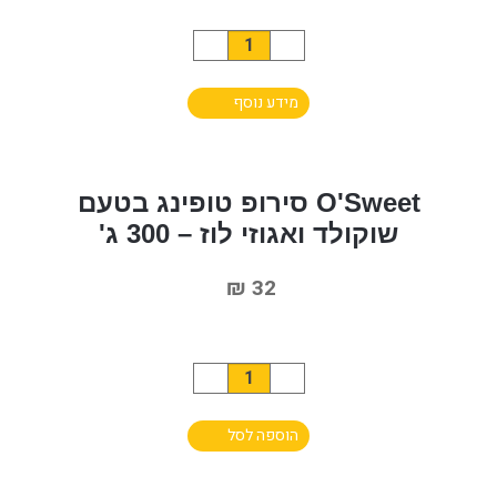
כמות
של
מידע נוסף
O'Sweet
סירופ
טופינג
בטעם
O'Sweet סירופ טופינג בטעם
קרמל
שוקולד ואגוזי לוז – 300 ג'
מלוח
₪
32
-
300
ג'
כמות
של
הוספה לסל
O'Sweet
סירופ