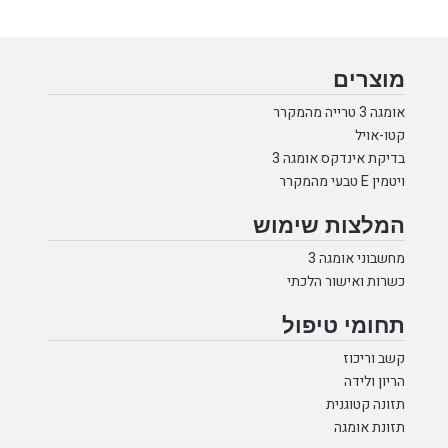
טופינג
בטעם
שוקולד
מוצרים
ואגוזי
אומגה 3 טרייה מהמקרר
לוז
קטו-אויל
-
בדיקת אינדקס אומגה 3
300
ויטמין E טבעי מהמקרר
ג'
המלצות שימוש
מחשבוני אומגה 3
כשרות ואישור הלכתי
תחומי טיפול
קשב וריכוז
הריון ולידה
תזונה קטוגנית
תזונת אומגה