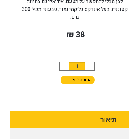
לבן מבלי להתפשר על הטעם, אידיאלי גם בתזונה
קטוגנית, בעל אינדקס גליקמי נמוך, טבעוני. מכיל 300
גרם.
₪
38
כמות
של
הוספה לסל
O’Sweet
ממרח
אגוזי
לוז
עם
תיאור
קקאו
-