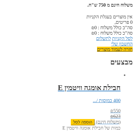
משלוח חינם מ 750 ש"ח.
אין מוצרים בעגלת הקניות
0
פריטים,
סה"כ כולל משלוח :
0
₪
סה"כ כולל משלוח :
0
₪
לסל הקניות
לתשלום
החשבון שלי
חזרה לעמוד מוצרים
מבצעים
חבילת אומגה וויטמין E
400 כמוסות /...
₪
550
₪
623
(משלוח חינם)
הוספה לסל
כמות של חבילת אומגה וויטמין E