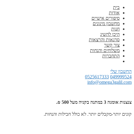
בית
אודות
סיפורים אישיים
מחשבון מינונים
חנות
היכן להשיג
סדנאות והרצאות
צור קשר
משלוחים והנחות
התחברות
החשבון שלי
0525617333
049999524
info@omega3galil.com
צנצנות אומגה 3 במתנה בקניה מעל 500 ₪.
קונים יותר-מקבלים יותר. לא כולל חבילות והנחות.