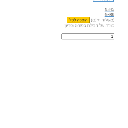
₪
345
₪
380
(משלוח חינם)
הוספה לסל
כמות של חבילת ספורט ופריון