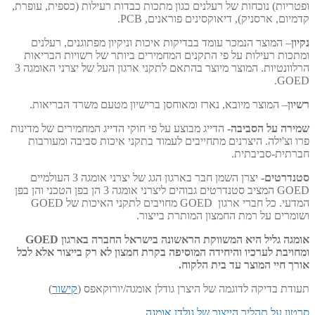
ופטריות) נוכחות של רעלנים כגון מתכות כבדות רעילות (כספית, עופרת,
קדמיום, ארסניק), דיאוקסינים פוראנים, PCB.
נקיון
– המוצר הנמכר עומד בבדיקות איכות וניקיון מפתוגנים, רעלנים
ומתכות רעילות על פי התקנים המחמירים ביותר של רשויות הבריאות
הרלוונטיות. המוצר מיוצר בהתאם לתקני ארגון העל של יצרני האומגה 3
GOED.
רשיון
– המוצר מיובא, נארז ומאוחסן ברישיון מטעם משרד הבריאות.
שמירה על הסביבה-
הדייג מבוצע על פי חוקי הדייג המחמירים של מדינות
פרו וצ'ילה. היצרנים מתחייבים לעמוד בתקני איכות סביבה ומעורבות
חברתית-סביבתית.
סטנדרטים-
יצרן השמן חבר בארגון הגג של יצרני אומגה 3 העולמיים
GOED המציב סטנדרטים גבוהים ליצרני אומגה 3 הן בפן הטכני והן בפן
המדעי. כל חברי ארגון GOED מחויבים לתקני האיכות של GOED
ושומרים על רמת החמצון המותרת בייצור.
אומגה גליל היא המשווקת הראשונה בישראל החברה בארגון GOED
ומחויבת לערכיו
והיחידה המוסיפה בקרת חמצון לא רק בייצור אלא לכל
אורך חיי המוצר עד בית הלקוח.
תעודת בדיקה לדוגמה של היצרן גודלן אומגה/יורוקאפס (
קישור
)
סרטון על תהליך הייצור של גולדן אומגה