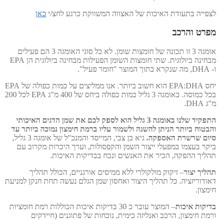
לצפייה בתעודת האיכות של האצווה המשווקת כרגע לחצ/י
כאן
מפרט והרכב
אומגה 3 זו תכונה של חומצות שומן. לא כל סוגי האומגה 3 הם פעילים
מבחינה ביולוגית. שתי חומצות השומן הפעילות מבחינה ביולוגית הן EPA
ו- DHA, מה שנקרא בתוך המוצר "חומר פעיל".
יחס EPA:DHA הוא חשוב ביותר. אנו ממליצים על כמות כפולה של EPA
בכל כמוסה. באומגה 3 גליל כמות כפולה ביחס של 400 מ"ג EPA לכל 200
מ"ג DHA.
התפקיד שלנו באומגה 3 גליל הוא לספק לכם את שמן הדגים האיכותי
והבטוח ביותר הניתן להשגה ולשמור עליו ברמת חימצון נמוכה ביותר עד
סיום שרשרת האספקה.
גיא בן צבי, המייסד והמנכ"ל של אומגה 3 גליל,
ביקר בעצמו במפעלי ייצור השמן והקפסולות, וערך היכרות מקרוב עם
תהליך ההפקה, הכיר את האנשים ונכח בבדיקות האיכות.
תהליך יצור
– זיקוק מולקולרי ללא ממיסים אורגניים, הכולל תהליך
דאודוריזציה. כל תהליך היצור ואחסון שמן הגלם נעשה תחת חנקן למניעת
חימצון.
בדיקות איכות
– המוצר עובר כ 30 בדיקות איכות הכוללות רמת חומציות
ורמת חימצון, הרכב ואנליזה כימית, נוכחות של פתוגנים (חיידקים