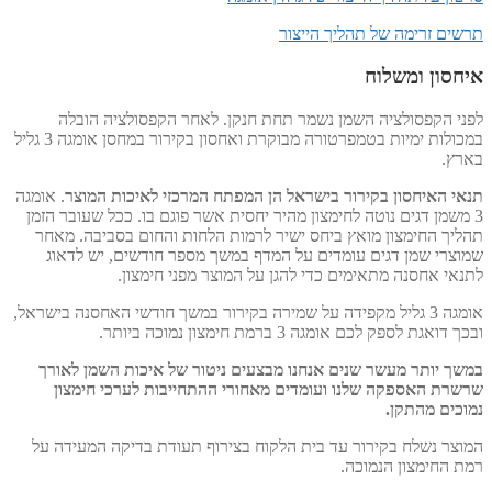
תרשים זרימה של תהליך הייצור
איחסון ומשלוח
לפני הקפסולציה השמן נשמר תחת חנקן. לאחר הקפסולציה הובלה
במכולות ימיות בטמפרטורה מבוקרת ואחסון בקירור במחסן אומגה 3 גליל
בארץ.
תנאי האיחסון בקירור בישראל הן המפתח המרכזי לאיכות המוצר
. אומגה
3 משמן דגים נוטה לחימצון מהיר יחסית אשר פוגם בו. ככל שעובר הזמן
תהליך החימצון מואץ ביחס ישיר לרמות הלחות והחום בסביבה. מאחר
שמוצרי שמן דגים עומדים על המדף במשך מספר חודשים, יש לדאוג
לתנאי אחסנה מתאימים כדי להגן על המוצר מפני חימצון.
אומגה 3 גליל מקפידה על שמירה בקירור במשך חודשי האחסנה בישראל,
ובכך דואגת לספק לכם אומגה 3 ברמת חימצון נמוכה ביותר.
במשך יותר מעשר שנים אנחנו מבצעים ניטור של איכות השמן לאורך
שרשרת האספקה שלנו ועומדים מאחורי ההתחייבות לערכי חימצון
נמוכים מהתקן.
המוצר נשלח בקירור עד בית הלקוח בצירוף תעודת בדיקה המעידה על
רמת החימצון הנמוכה.