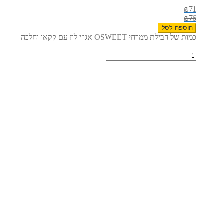
₪
71
₪
76
הוספה לסל
כמות של חבילת ממרחי OSWEET אגוזי לוז עם קקאו וחלבה