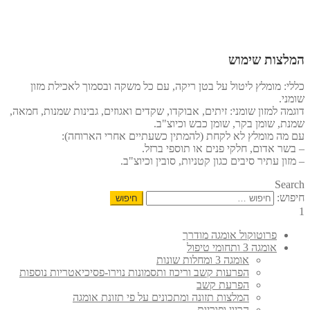
המלצות שימוש
כללי: מומלץ ליטול על בטן ריקה, עם כל משקה ובסמוך לאכילת מזון
שומני.
דוגמה למזון שומני: זיתים, אבוקדו, שקדים ואגוזים, גבינות שמנות, חמאה,
שמנת, שומן בקר, שומן כבש וכיוצ"ב.
עם מה מומלץ לא לקחת (להמתין כשעתיים אחרי הארוחה):
– בשר אדום, חלקי פנים או תוספי ברזל.
– מזון עתיר סיבים כגון קטניות, סובין וכיוצ"ב.
Search
חיפוש:
1
פרוטוקול אומגה מודרך
אומגה 3 ותחומי טיפול
אומגה 3 ומחלות שונות
הפרעות קשב וריכוז ותסמונות נוירו-פסיכיאטריות נוספות
הפרעת קשב
המלצות תזונה ומתכונים על פי תזונת אומגה
הריון ופוריות