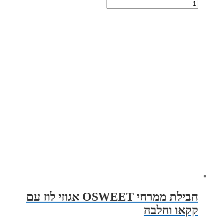
חבילת ממרחי OSWEET אגוזי לוז עם
קקאו וחלבה