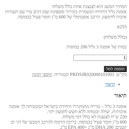
המחיר המוצג הוא לצנצנת אחת כולל משלוח
אומגה גליל היחידה הנשמרת בקירור ומספקת שמן דגים טרי עם תעודות
איכות לחימצון. הרכב אופטימלי של 600 מ"ג חומר פעיל בכמוסה.
₪
255
(כולל משלוח)
כמות של אומגה 3 גליל 200 כמוסות
הוספה לסל
מק"ט:
PRDSJR020000101001
קטגוריה:
תוספי תזונה
תיאור
תיאור
אומגה 3 גליל – טרייה מהמקרר! היחידה בישראל המבטיחה לך אומגה
איכותית, יעילה ובטוחה ללא חשש לחמצון יתר.
220 ש"ח לצנצנת לא כולל דמי משלוח.
600 מ"ג חומר פעיל בכמוסה, בריכוז הדומה להרכב הטבעי של דגי ים
קטנים: DHA 200 מ"ג +EPA 400 מ"ג.