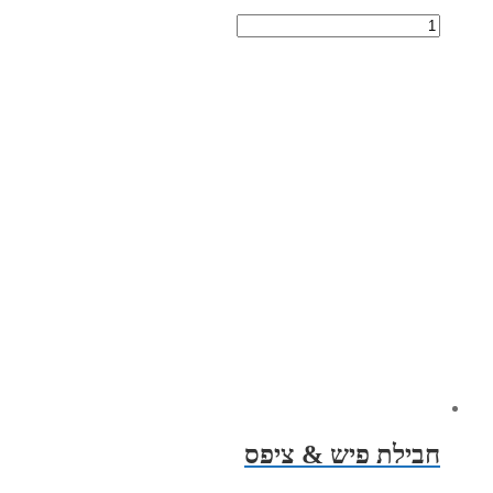
חבילת פיש & ציפס