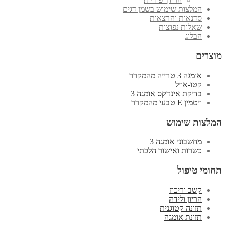
המלצות שימוש בשמן דגים
סדנאות והרצאות
שאלות נפוצות
הבלוג
מוצרים
אומגה 3 טרייה מהמקרר
קטו-אויל
בדיקת אינדקס אומגה 3
ויטמין E טבעי מהמקרר
המלצות שימוש
מחשבוני אומגה 3
כשרות ואישור הלכתי
תחומי טיפול
קשב וריכוז
הריון ולידה
תזונה קטוגנית
תזונת אומגה