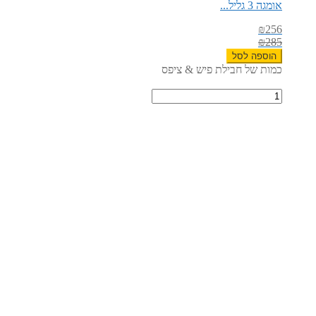
אומגה 3 גליל...
₪
256
₪
285
הוספה לסל
כמות של חבילת פיש & ציפס