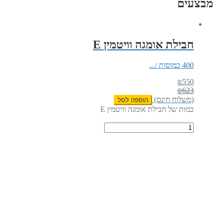
מבצעים
חבילת אומגה וויטמין E
400 כמוסות /...
₪
550
₪
623
(משלוח חינם)
הוספה לסל
כמות של חבילת אומגה וויטמין E