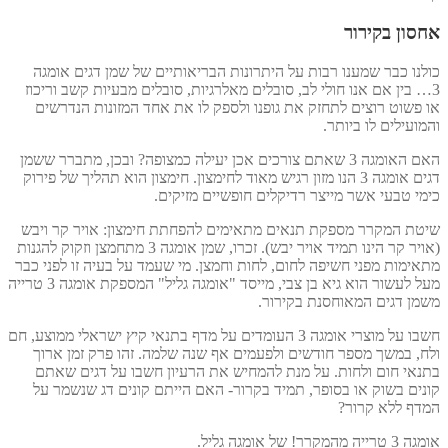
אחסון בקירור
כולנו כבר שמענו רבות על היתרונות הבריאותיים של שמן דגים אומגה
3… בין אם אנו חולי לב, סובלים מאלרגיות, סובלים מבעיות קשב וריכוז
או פשוט רוצים לתחזק את גופנו ולספק לו את אחד המזונות הנדרשים
והמועילים לו ביותר.
האם האומגה 3 שאתם צורכים אכן יעילה כמצופה? ובכן, מתברר ששמן
דגים אומגה 3 הנו מזון רגיש מאוד לחימצון. חימצון הוא תהליך של פירוק
כימי טבעי אשר מייצר רדיקלים חופשיים מזיקים.
שיטת המקרר מספקת תנאים מתאימים להפחתת חימצון: אויר קר ויבש
(אויר קר הינו תמיד אויר יבש). זכרו, שמן אומגה 3 מתחמצן וזקוק להגנות
מתאימות מפני חשיפה לחום, לחות וחמצן. מי שעמד על בעיה זו לפני כבר
מעל לעשור הוא גיא בן צבי, מייסד "אומגה גליל" המספקת אומגה 3 טרייה
משמן דגים המאוחסנת בקירור.
חשבו על מוצרי אומגה 3 העומדים על מדף בתנאי קיץ ישראלי ממוצע, חם
ולח, במשך מספר חודשים ולפעמים אף שנה שלמה. זהו פרק זמן ארוך
בתנאי חום ולחות. על מנת להמחיש את הרעיון חשבו על דגים שאתם
קונים בשוק או בסופר, תמיד בקרור- האם הייתם קונים דג שנשמר על
המדף ללא קרור?
אומגה 3 טרייה מהמקרר! של אומגה גליל.