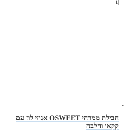
חבילת ממרחי OSWEET אגוזי לוז עם
קקאו וחלבה