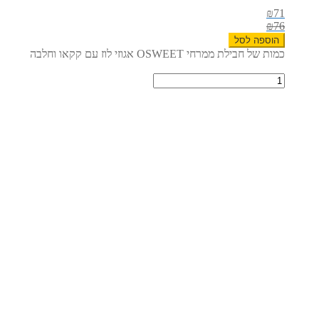
₪
71
₪
76
הוספה לסל
כמות של חבילת ממרחי OSWEET אגוזי לוז עם קקאו וחלבה