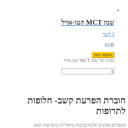
שמן MCT קטו-אויל
3 ליטר
₪
146
הוספה לסל
כמות של שמן MCT קטו-אויל
חוברת הפרעת קשב- חלופות
לתרופות
מטפלים מציעים אלטרנטיבות טיפוליות בהפרעות קשב