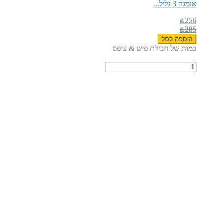
אומגה 3 גליל...
₪
256
₪
285
הוספה לסל
כמות של חבילת פיש & ציפס