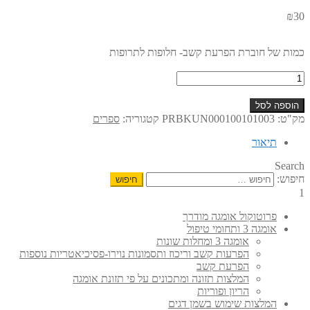
₪
30
כמות של חוברת הפרעת קשב- חלופות לתרופות
הוספה לסל
מק"ט:
PRBKUN000100101003
קטגוריה:
ספרים
תיאור
Search
חיפוש:
1
פרוטוקול אומגה מודרך
אומגה 3 ותחומי טיפול
אומגה 3 ומחלות שונות
הפרעות קשב וריכוז ותסמונות נוירו-פסיכיאטריות נוספות
הפרעת קשב
המלצות תזונה ומתכונים על פי תזונת אומגה
הריון ופוריות
המלצות שימוש בשמן דגים