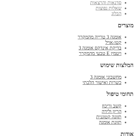
סדנאות והרצאות
שאלות נפוצות
הבלוג
מוצרים
אומגה 3 טרייה מהמקרר
קטו-אויל
בדיקת אינדקס אומגה 3
ויטמין E טבעי מהמקרר
המלצות שימוש
מחשבוני אומגה 3
כשרות ואישור הלכתי
תחומי טיפול
קשב וריכוז
הריון ולידה
תזונה קטוגנית
תזונת אומגה
אודות