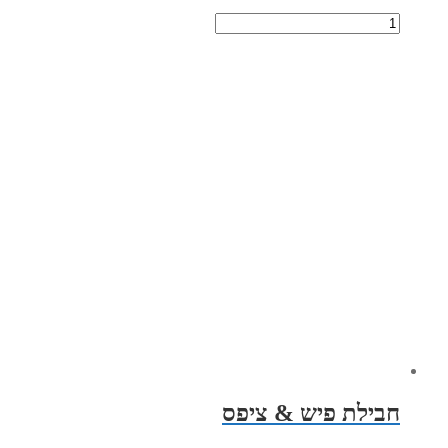
חבילת פיש & ציפס