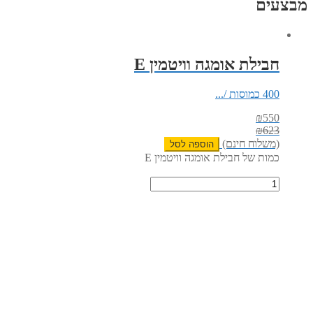
מבצעים
חבילת אומגה וויטמין E
400 כמוסות /...
₪
550
₪
623
(משלוח חינם)
הוספה לסל
כמות של חבילת אומגה וויטמין E