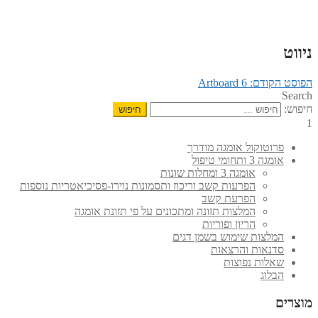
ניווט
הפוסט הקודם:
Artboard 6
Search
חיפוש:
1
פרוטוקול אומגה מודרך
אומגה 3 ותחומי טיפול
אומגה 3 ומחלות שונות
הפרעות קשב וריכוז ותסמונות נוירו-פסיכיאטריות נוספות
הפרעת קשב
המלצות תזונה ומתכונים על פי תזונת אומגה
הריון ופוריות
המלצות שימוש בשמן דגים
סדנאות והרצאות
שאלות נפוצות
הבלוג
מוצרים