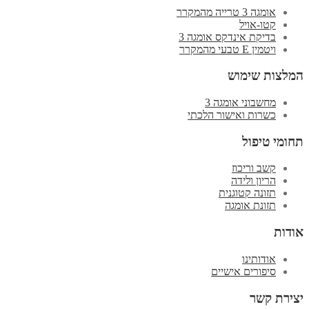
אומגה 3 טרייה מהמקרר
קטו-אויל
בדיקת אינדקס אומגה 3
ויטמין E טבעי מהמקרר
המלצות שימוש
מחשבוני אומגה 3
כשרות ואישור הלכתי
תחומי טיפול
קשב וריכוז
הריון ולידה
תזונה קטוגנית
תזונת אומגה
אודות
אודותינו
סיפורים אישיים
יצירת קשר