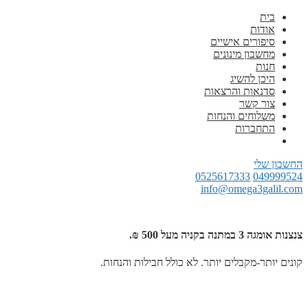
בית
אודות
סיפורים אישיים
מחשבון מינונים
חנות
היכן להשיג
סדנאות והרצאות
צור קשר
משלוחים והנחות
התחברות
החשבון שלי
0525617333
049999524
info@omega3galil.com
צנצנות אומגה 3 במתנה בקניה מעל 500 ₪.
קונים יותר-מקבלים יותר. לא כולל חבילות והנחות.