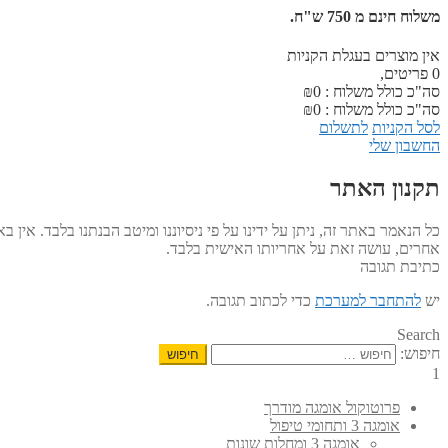
משלוח חינם מ 750 ש"ח.
אין מוצרים בעגלת הקניות
0
פריטים,
סה"כ כולל משלוח :
0
₪
סה"כ כולל משלוח :
0
₪
לסל הקניות
לתשלום
החשבון שלי
תקנון האתר
כל הנאמר באתר זה, ניתן על ידינו על פי ניסיוננו ומיטב הבנתנו בלבד. אי
אחרים, עושה זאת על אחריותו האישית בלבד.
כתיבת תגובה
יש
להתחבר למערכת
כדי לכתוב תגובה.
Search
חיפוש:
1
פרוטוקול אומגה מודרך
אומגה 3 ותחומי טיפול
אומגה 3 ומחלות שונות