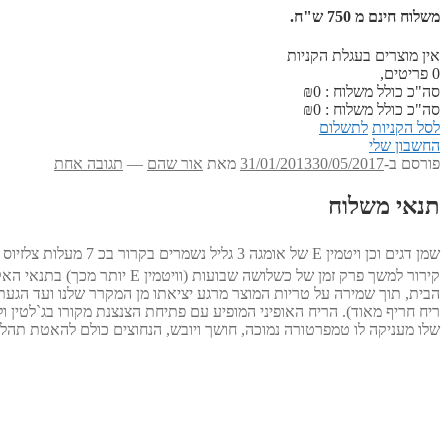
משלוח חינם מ 750 ש"ח.
אין מוצרים בעגלת הקניות
0
פריטים,
סה"כ כולל משלוח :
0
₪
סה"כ כולל משלוח :
0
₪
לסל הקניות
לתשלום
החשבון שלי
פורסם ב-
30/05/2017
31/01/2013
מאת
אור שהם
—
תגובה אחת
תנאי משלוח
שמן דגים וכן ויטמין E של אומגה 3 גליל נשמרים בקרור בכ 7 מעלות צלזיוס בכל זמן האחסון. בתנאים אלו חיי המדף של המוצר הינם 3 שנים מיום היצור והם מופיעים על האריזה.
קירור למשך פרק זמן של כשל
הבית, תוך שמירה על טריות המוצר מרגע יציאתו מן המקרר שלנו ועד הגעתו
ריח חריף מאוד). הריח האופיני המופיע עם פתיחת הצנצנת מקורו בג`לטין 
שלו מעניקה לו טמפרטורה נמוכה, חושך ויובש, הנחוצים כולם להאטת תהל