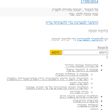
17/09/2014
כל הכבוד , תגובה מהירה ולעניין
שנה טובה לכם. עמי
התחבר למערכת כדי להשתתף בדיון
כתיבת תגובה
יש
להתחבר למערכת
כדי לכתוב תגובה.
Search
חיפוש:
1
פרוטוקול אומגה מודרך
אומגה 3 ותחומי טיפול
אומגה 3 ומחלות שונות
הפרעות קשב וריכוז ותסמונות נוירו-פסיכיאטריות נוספות
הפרעת קשב
המלצות תזונה ומתכונים על פי תזונת אומגה
הריון ופוריות
המלצות שימוש בשמן דגים
סדנאות והרצאות
שאלות נפוצות
הבלוג