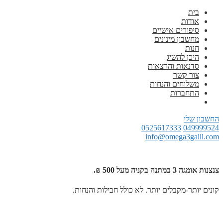
בית
אודות
סיפורים אישיים
מחשבון מינונים
חנות
היכן להשיג
סדנאות והרצאות
צור קשר
משלוחים והנחות
התחברות
החשבון שלי
0525617333
049999524
info@omega3galil.com
צנצנות אומגה 3 במתנה בקניה מעל 500 ₪.
קונים יותר-מקבלים יותר. לא כולל חבילות והנחות.