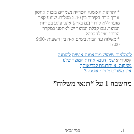
* יתרונות האומגה הטרייה נשמרים בזכות אחסון
ארוך טווח בקירור בין 5-10 מעלות. שינוע קצר
מועד ללא קירור (גם בקיץ) איננו פוגע בטריות
המוצר. עם קבלת המוצר יש לאחסנו במקרר
הביתי. אין להקפיא.
* משלוח עד הבית בימים א-ה בין השעות 9:00-
17:00
להמלצות שימוש מותאמות אישית
להזמנה
קטגוריה:
שמן דגים- אודות המוצר שלנו
הפוסט
ניווט
נשיקות- 8 יתרונות לבריאותך
הפוסט
הקודם:
איך משווים מחירי אומגה 3
הבא:
מחשבה 1 על “
תנאי משלוח
”
עמי זכאי