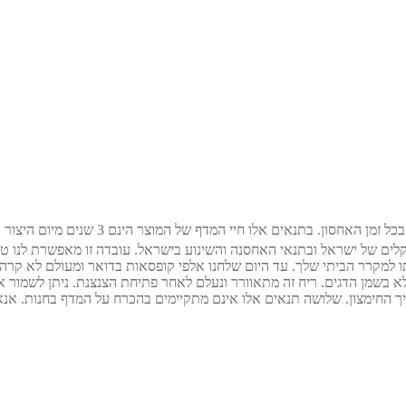
ושה שבועות (וויטמין E יותר מכך) בתנאי האקלים של ישראל ובתנאי האחסנה והשינוע בישראל. עו
 למקרר הביתי שלך. עד היום שלחנו אלפי קופסאות בדואר ומעולם לא קרה שה
ולא בשמן הדגים. ריח זה מתאוורר ונעלם לאחר פתיחת הצנצנת. ניתן לשמור
יך החימצון. שלושה תנאים אלו אינם מתקיימים בהכרח על המדף בחנות. אנ