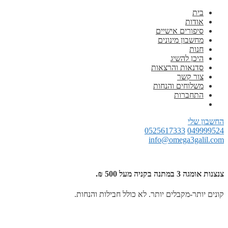
בית
אודות
סיפורים אישיים
מחשבון מינונים
חנות
היכן להשיג
סדנאות והרצאות
צור קשר
משלוחים והנחות
התחברות
החשבון שלי
0525617333
049999524
info@omega3galil.com
צנצנות אומגה 3 במתנה בקניה מעל 500 ₪.
קונים יותר-מקבלים יותר. לא כולל חבילות והנחות.