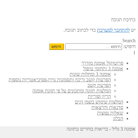
כתיבת תגובה
יש
להתחבר למערכת
כדי לכתוב תגובה.
Search
חיפוש:
1
פרוטוקול אומגה מודרך
אומגה 3 ותחומי טיפול
אומגה 3 ומחלות שונות
הפרעות קשב וריכוז ותסמונות נוירו-פסיכיאטריות נוספות
הפרעת קשב
המלצות תזונה ומתכונים על פי תזונת אומגה
הריון ופוריות
המלצות שימוש בשמן דגים
סדנאות והרצאות
שאלות נפוצות
הבלוג
אומגה 3 גליל - בריאות בוחרים בתזונה