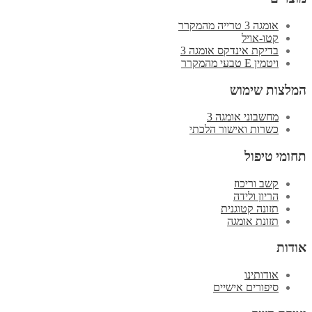
אומגה 3 טרייה מהמקרר
קטו-אויל
בדיקת אינדקס אומגה 3
ויטמין E טבעי מהמקרר
המלצות שימוש
מחשבוני אומגה 3
כשרות ואישור הלכתי
תחומי טיפול
קשב וריכוז
הריון ולידה
תזונה קטוגנית
תזונת אומגה
אודות
אודותינו
סיפורים אישיים