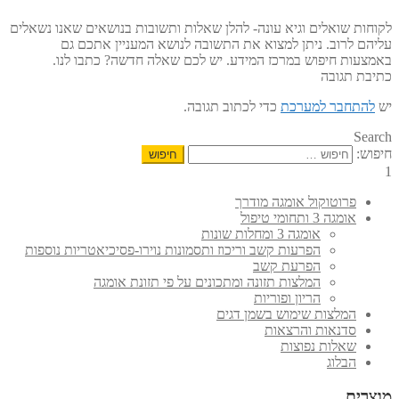
לקוחות שואלים וגיא עונה- להלן שאלות ותשובות בנושאים שאנו נשאלים
עליהם לרוב. ניתן למצוא את התשובה לנושא המעניין אתכם גם
באמצעות חיפוש במרכז המידע. יש לכם שאלה חדשה? כתבו לנו.
כתיבת תגובה
יש
להתחבר למערכת
כדי לכתוב תגובה.
Search
חיפוש:
1
פרוטוקול אומגה מודרך
אומגה 3 ותחומי טיפול
אומגה 3 ומחלות שונות
הפרעות קשב וריכוז ותסמונות נוירו-פסיכיאטריות נוספות
הפרעת קשב
המלצות תזונה ומתכונים על פי תזונת אומגה
הריון ופוריות
המלצות שימוש בשמן דגים
סדנאות והרצאות
שאלות נפוצות
הבלוג
מוצרים