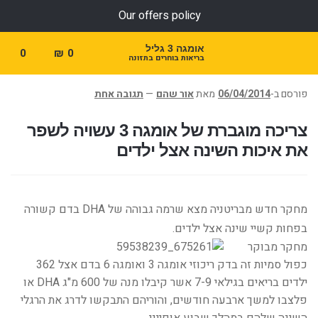
Our offers policy
אומגה 3 גליל
0
₪
0
בריאות בוחרים בתזונה
פורסם ב-
06/04/2014
מאת
אור שהם
—
תגובה אחת
צריכה מוגברת של אומגה 3 עשויה לשפר
את איכות השינה אצל ילדים
מחקר חדש מבריטניה מצא שרמה גבוהה של DHA בדם קשורה
בפחות קשיי שינה אצל ילדים.
מחקר מבוקר
כפול סמיות זה בדק ריכוזי אומגה 3 ואומגה 6 בדם אצל 362
ילדים בריאים בגילאי 7-9 אשר קיבלו מנה של 600 מ"ג DHA או
פלצבו למשך ארבעה חודשים, והוריהם התבקשו לדרג את הרגלי