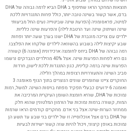
השינה שלהם במהלך שבוע אופייני.
תוצאות המחקר הראו שתיסוף ב DHA הביא לרמה גבוהה של DHA
בדם, אשר קשור בשינה טובה יותר, כולל פחות התנגדויות ללכת
למיטה, פראסומניה (הפרעת שינה שביטוייה נעים החל מביעותי
שינה ושיתוק שינה ועד הרטבת לילה) והפרעות שינה כלליות.
ילדים עם צריכה מוגברת של DHA ישנו בערך שעה יותר ופחות
שבע יקיצות לילה בשבוע בהשוואה לילדים שלקחו את הפלצבו.
רמה גבוהה של DHA ביחס לחומצה ארכידונית (אומגה 6) קשורה
גם היא לפחות הפרעות שינה. אצל 40% מהילדים הנבדקים נרשמו
הפרעות שינה ברמה קלינית, כגון התנגדות ללכת לישון, חרדות
סביב השינה והתעוררויות רצופות במהלך הלילה.
החוקרים ציינו שחומרים שונים הנוצרים בתוך הגוף מאומגה 3
ואומגה 6 ידועים כבעלי תפקיד מפתח בויסות השינה. למשל, רמות
נמוכות של DHA, שהיא חומצת השומן העיקרית המרכיבה את
המוח, קשורה ברמות נמוכות של הורמון המלטונין שהוא חלק
ממחזור הערות-שינה אצל בני אדם. מחקרים קודמים הראו שרמות
של DHA בדם אצל אוכלוסייה זו של ילדים בני שבע עד תשע הן
נמוכות באופן קיצוני, ויכול להיות שזה קשור ישירות לבעיות