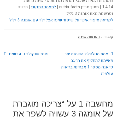
התנהגות ולמידה שככל הנראה נגרמות ע"י שינה גרועה.
1.4.14 | מתוך מגזין nutria-facts |
למאמר המקורי
| תרגום
ופרשנות מאת אומגה 3 גליל
לקריאת סיפור אישי על שיפור שינה אצל ילד עם אומגה 3 גליל
קטגוריה:
הפרעות שינה
הפוסט
הפוסט
ניווט
אמת מטלטלת: השמנת יתר
עוגת שוקולד ו…עדשים
הקודם:
הבא:
מאיימת להחליף את הרעב
כדאגה מספר 1 מבחינת בריאות
עולמית
מחשבה 1 על “
צריכה מוגברת
של אומגה 3 עשויה לשפר את