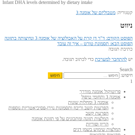
Infant DHA levels determined by dietary intake
קטגוריה:
מטבוליזם של אומגה 3
ניווט
הפוסט הקודם:
ד"ר דן קרת על האבולוציה של אומגה 3 ונחיצותה בתזונה
הפוסט הבא:
תסמונת טורט – איך זה עובד
כתיבת תגובה
יש
להתחבר למערכת
כדי לכתוב תגובה.
Search
חיפוש:
1
פרוטוקול אומגה מודרך
אומגה 3 ותחומי טיפול
אומגה 3 ומחלות שונות
הפרעות קשב וריכוז ותסמונות נוירו-פסיכיאטריות נוספות
הפרעת קשב
המלצות תזונה ומתכונים על פי תזונת אומגה
הריון ופוריות
המלצות שימוש בשמן דגים
סדנאות והרצאות