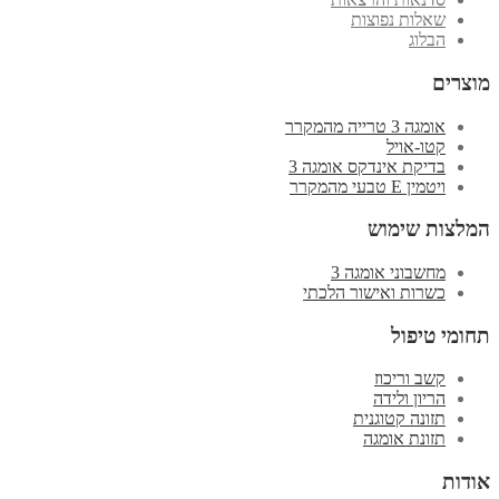
שאלות נפוצות
הבלוג
מוצרים
אומגה 3 טרייה מהמקרר
קטו-אויל
בדיקת אינדקס אומגה 3
ויטמין E טבעי מהמקרר
המלצות שימוש
מחשבוני אומגה 3
כשרות ואישור הלכתי
תחומי טיפול
קשב וריכוז
הריון ולידה
תזונה קטוגנית
תזונת אומגה
אודות