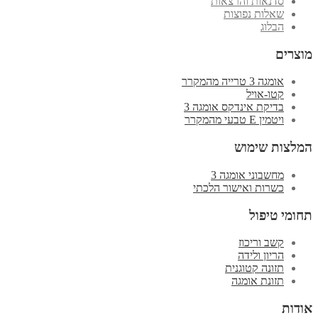
סדנאות והרצאות
שאלות נפוצות
הבלוג
מוצרים
אומגה 3 טרייה מהמקרר
קטו-אויל
בדיקת אינדקס אומגה 3
ויטמין E טבעי מהמקרר
המלצות שימוש
מחשבוני אומגה 3
כשרות ואישור הלכתי
תחומי טיפול
קשב וריכוז
הריון ולידה
תזונה קטוגנית
תזונת אומגה
אודות