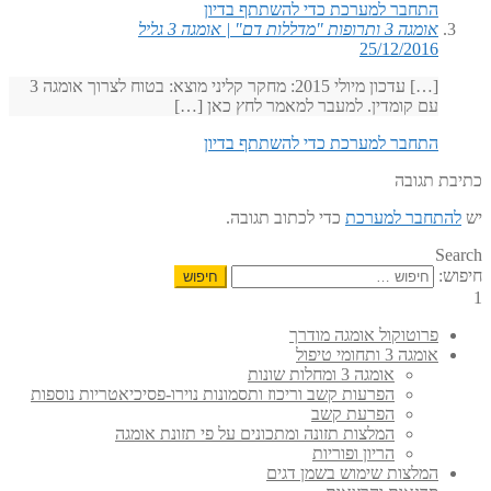
התחבר למערכת כדי להשתתף בדיון
אומגה 3 ותרופות "מדללות דם" | אומגה 3 גליל
25/12/2016
[…] עדכון מיולי 2015: מחקר קליני מוצא: בטוח לצרוך אומגה 3
עם קומדין. למעבר למאמר לחץ כאן […]
התחבר למערכת כדי להשתתף בדיון
כתיבת תגובה
יש
להתחבר למערכת
כדי לכתוב תגובה.
Search
חיפוש:
1
פרוטוקול אומגה מודרך
אומגה 3 ותחומי טיפול
אומגה 3 ומחלות שונות
הפרעות קשב וריכוז ותסמונות נוירו-פסיכיאטריות נוספות
הפרעת קשב
המלצות תזונה ומתכונים על פי תזונת אומגה
הריון ופוריות
המלצות שימוש בשמן דגים