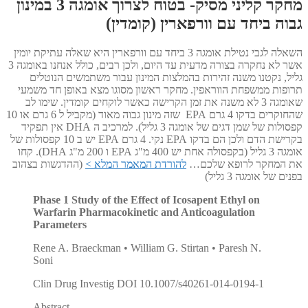
מחקר קליני מסיק- בטוח לצרוך אומגה 3 במינון
גבוה ביחד עם וורפארין (קומדין)
השאלה לגבי נטילת אומגה 3 ביחד עם וורפארין היא שאלה עתיקת יומין
אשר לא נחקרה בצורה מדעית עד היום, ולכן רבים, כולל אנחנו באומגה 3
גליל, נקטנו משנה זהירות בהמלצות המינון עבור משתמשים הנוטלים
תרופות ממשפחת הווראפין. מחקר ראשון מסוגו מצא באופן חד משמעי
שאומגה 3 לא משנה את זמן הקרישה כאשר לוקחים קומדין. שימו לב
שהחוקרים בדקו 4 גרם EPA שזה מינון גבוה מאוד (מקביל ל 6 גרם או 10
קפסולות של שמן דגים של אומגה 3 גליל). למרכיב ה DHA אין תפקיד
בקרישת הדם ולכן הם בדקו EPA נקי. 4 גרם EPA יש ב 10 קפסולות של
אומגה 3 גליל (בקפסולה אחת יש 400 מ"ג EPA ו 200 מ"ג DHA). קחו
את המחקר לרופא שלכם…
להורדת המאמר המלא >
(ההדגשות בצהוב
בפנים של אומגה 3 גליל)
Phase 1 Study of the Effect of Icosapent Ethyl on
Warfarin Pharmacokinetic and Anticoagulation
Parameters
Rene A. Braeckman • William G. Stirtan • Paresh N.
Soni
Clin Drug Investig DOI 10.1007/s40261-014-0194-1
Abstract