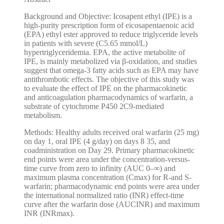
Background and Objective: Icosapent ethyl (IPE) is a
high-purity prescription form of eicosapentaenoic acid
(EPA) ethyl ester approved to reduce triglyceride levels
in patients with severe (C5.65 mmol/L)
hypertriglyceridemia. EPA, the active metabolite of
IPE, is mainly metabolized via β-oxidation, and studies
suggest that omega-3 fatty acids such as EPA may have
antithrombotic effects. The objective of this study was
to evaluate the effect of IPE on the pharmacokinetic
and anticoagulation pharmacodynamics of warfarin, a
substrate of cytochrome P450 2C9-mediated
metabolism.
Methods: Healthy adults received oral warfarin (25 mg)
on day 1, oral IPE (4 g/day) on days 8 35, and
coadministration on Day 29. Primary pharmacokinetic
end points were area under the concentration-versus-
time curve from zero to infinity (AUC 0–∞) and
maximum plasma concentration (Cmax) for R-and S-
warfarin; pharmacodynamic end points were area under
the international normalized ratio (INR) effect-time
curve after the warfarin dose (AUCINR) and maximum
INR (INRmax).