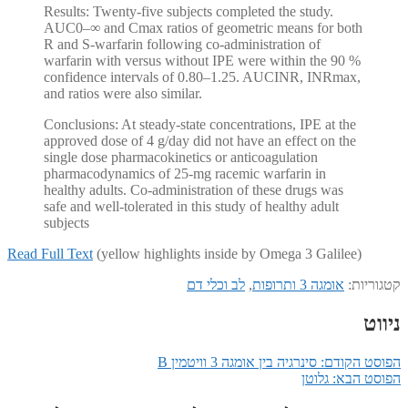
Results: Twenty-five subjects completed the study.
AUC0–∞ and Cmax ratios of geometric means for both
R and S-warfarin following co-administration of
warfarin with versus without IPE were within the 90 %
confidence intervals of 0.80–1.25. AUCINR, INRmax,
and ratios were also similar.
Conclusions: At steady-state concentrations, IPE at the
approved dose of 4 g/day did not have an effect on the
single dose pharmacokinetics or anticoagulation
pharmacodynamics of 25-mg racemic warfarin in
healthy adults. Co-administration of these drugs was
safe and well-tolerated in this study of healthy adult
subjects
Read Full Text
(yellow highlights inside by Omega 3 Galilee)
קטגוריות:
אומגה 3 ותרופות
,
לב וכלי דם
ניווט
הפוסט הקודם:
סינרגיה בין אומגה 3 וויטמין B
הפוסט הבא:
גלוטן