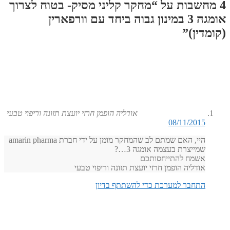
4 מחשבות על “
מחקר קליני מסיק- בטוח לצרוך
אומגה 3 במינון גבוה ביחד עם וורפארין
(קומדין)
”
אודליה הופמן חרזי יועצת תזונה וריפוי טבעי
08/11/2015
היי, האם שמתם לב שהמחקר מומן על ידי חברת amarin pharma
שמייצרת בעצמה אומגה 3…?
אשמח להתייחסותכם
אודליה הופמן חרזי יועצת תזונה וריפוי טבעי
התחבר למערכת כדי להשתתף בדיון