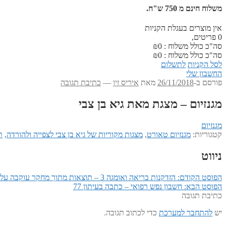
משלוח חינם מ 750 ש"ח.
אין מוצרים בעגלת הקניות
0
פריטים,
סה"כ כולל משלוח :
0
₪
סה"כ כולל משלוח :
0
₪
לסל הקניות
לתשלום
החשבון שלי
פורסם ב-
26/11/2018
מאת
איריס זיו
—
כתיבת תגובה
מגנזיום – מצגת מאת גיא בן צבי
מגנזיום
קטגוריות:
מגנזיום טאורט
,
מצגות מקוריות של גיא בן צבי לצפייה ולהורדה
,
תו
ניווט
הפוסט הקודם:
הזדקנות בריאה ואומגה 3 – תוצאות מתוך מחקר עוקבה על בריאות הלב וכלי דם במבוגרים
הפוסט הבא:
חשבון נפש רפואי – כתבה בעיתון 77
כתיבת תגובה
יש
להתחבר למערכת
כדי לכתוב תגובה.