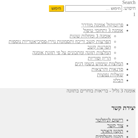
Search
חיפוש:
1
פרוטוקול אומגה מודרך
אומגה 3 ותחומי טיפול
אומגה 3 ומחלות שונות
הפרעות קשב וריכוז ותסמונות נוירו-פסיכיאטריות נוספות
הפרעת קשב
המלצות תזונה ומתכונים על פי תזונת אומגה
הריון ופוריות
המלצות שימוש בשמן דגים
סדנאות והרצאות
שאלות נפוצות
הבלוג
אומגה 3 גליל - בריאות בוחרים בתזונה
יצירת קשר
רישום לניוזלטר
צור קשר
תקנון האתר
תקנון משלוחים