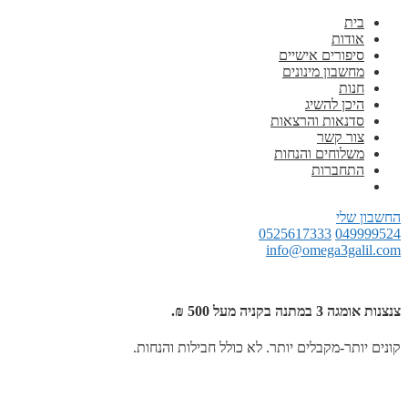
בית
אודות
סיפורים אישיים
מחשבון מינונים
חנות
היכן להשיג
סדנאות והרצאות
צור קשר
משלוחים והנחות
התחברות
החשבון שלי
0525617333
049999524
info@omega3galil.com
צנצנות אומגה 3 במתנה בקניה מעל 500 ₪.
קונים יותר-מקבלים יותר. לא כולל חבילות והנחות.