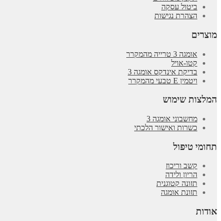
ביטול עסקה
הצהרת נגישות
מוצרים
אומגה 3 טרייה מהמקרר
קטו-אויל
בדיקת אינדקס אומגה 3
ויטמין E טבעי מהמקרר
המלצות שימוש
מחשבוני אומגה 3
כשרות ואישור הלכתי
תחומי טיפול
קשב וריכוז
הריון ולידה
תזונה קטוגנית
תזונת אומגה
אודות