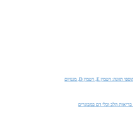
ספי תזונה: ויטמין E, ויטמין D, מגנזיום