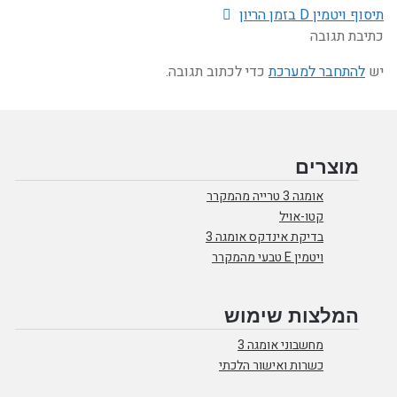
פוסט
תיסוף ויטמין D בזמן הריון
בא:
כתיבת תגובה
יש
להתחבר למערכת
כדי לכתוב תגובה.
מוצרים
אומגה 3 טרייה מהמקרר
קטו-אויל
בדיקת אינדקס אומגה 3
ויטמין E טבעי מהמקרר
המלצות שימוש
מחשבוני אומגה 3
כשרות ואישור הלכתי