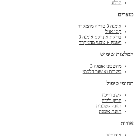
הבלוג
מוצרים
אומגה 3 טרייה מהמקרר
קטו-אויל
בדיקת אינדקס אומגה 3
ויטמין E טבעי מהמקרר
המלצות שימוש
מחשבוני אומגה 3
כשרות ואישור הלכתי
תחומי טיפול
קשב וריכוז
הריון ולידה
תזונה קטוגנית
תזונת אומגה
אודות
אודותינו