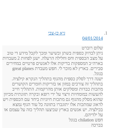
גיא בן-צבי
04/01/2014
שלום רוברט
ניתן לבדוק כספית בשתן ובשיער ומכך לקבל מידע די טוב
על מצב הכספית וחס וחלילה הרעלה. ישנן לפחות 2 מעבדות
בארה״ב המספקות בדיקות אלו לאנשים פרטיים במחירים
סבירים. בארץ לא מוכר לי. חפש מעבדת great planes
בגוגל.
ישנה דרך לסלק כספית מהגוף בתהליך הנקרא קילציה.
בתהליך זה צורכים במזון או בזריקות חומרים הקושרים
מתכות כבדות ומסלקים אותן מהרקמות. התהליך חייב
להעשות במומחיות ורצוי על ידי רופא ובקרה תזונתית מכיוון
שהוא מסלק מהגוף גם מתכות חיוניות ביחד עם הכספית ויש
לדאוג שמתכות אלו יתוגברו בתזונה כל עוד הגוף נמצא
בכילציה. יש אנשים בארץ שביצעו תהליך כזה על עצמם או
על ילדיהם.
חפש chilation בגוגל
בברכה