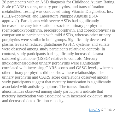
28 participants with an ASD diagnosis for Childhood Autism Rating
Scale (CARS) scores, urinary porphyrins, and transsulfuration
metabolites. Testing was conducted using Vitamin Diagnostics, Inc.
(CLIA-approved) and Laboratoire Philippe Auguste (ISO-
approved). Participants with severe ASDs had significantly
increased mercury intoxication-associated urinary porphyrins
(pentacarboxyporphyrin, precoproporphyrin, and coproporphyrin) in
comparison to participants with mild ASDs, whereas other urinary
porphyrins were similar in both groups. Significantly decreased
plasma levels of reduced glutathione (GSH), cysteine, and sulfate
were observed among study participants relative to controls. In
contrast, study participants had significantly increased plasma
oxidized glutathione (GSSG) relative to controls. Mercury
intoxicationassociated urinary porphyrins were significantly
correlated with increasing CARS scores and GSSG levels, whereas
other urinary porphyrins did not show these relationships. The
urinary porphyrin and CARS score correlations observed among
study participants suggest that mercury intoxication is significantly
associated with autistic symptoms. The transsulfuration
abnormalities observed among study participants indicate that
mercury intoxication was associated with increased oxidative stress
and decreased detoxification capacity.
קטגוריה:
אוטיזם