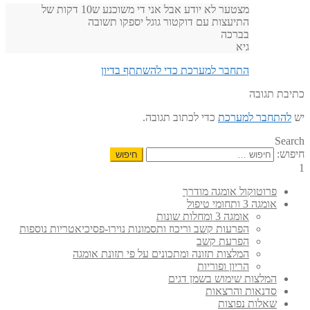
מצטער לא יודע אבל אני די משוכנע ש10 דקות של
התיעצות עם דוקטור גוגל יספקו תשובה
בברכה
גיא
התחבר למערכת כדי להשתתף בדיון
כתיבת תגובה
יש
להתחבר למערכת
כדי לכתוב תגובה.
Search
חיפוש:
1
פרוטוקול אומגה מודרך
אומגה 3 ותחומי טיפול
אומגה 3 ומחלות שונות
הפרעות קשב וריכוז ותסמונות נוירו-פסיכיאטריות נוספות
הפרעת קשב
המלצות תזונה ומתכונים על פי תזונת אומגה
הריון ופוריות
המלצות שימוש בשמן דגים
סדנאות והרצאות
שאלות נפוצות