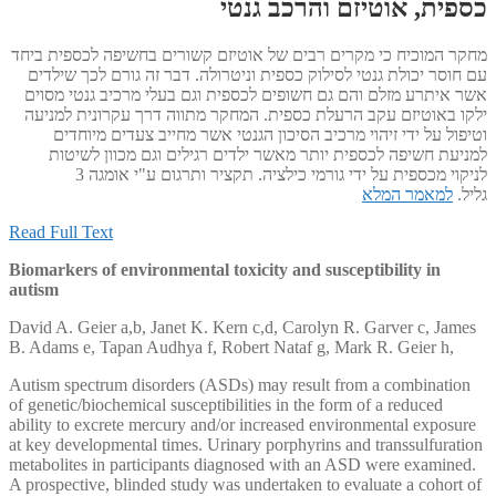
כספית, אוטיזם והרכב גנטי
מחקר המוכיח כי מקרים רבים של אוטיזם קשורים בחשיפה לכספית ביחד
עם חוסר יכולת גנטי לסילוק כספית וניטרולה. דבר זה גורם לכך שילדים
אשר איתרע מזלם והם גם חשופים לכספית וגם בעלי מרכיב גנטי מסוים
ילקו באוטיזם עקב הרעלת כספית. המחקר מתווה דרך עקרונית למניעה
וטיפול על ידי זיהוי מרכיב הסיכון הגנטי אשר מחייב צעדים מיוחדים
למניעת חשיפה לכספית יותר מאשר ילדים רגילים וגם מכוון לשיטות
לניקוי מכספית על ידי גורמי כילציה. תקציר ותרגום ע"י אומגה 3
גליל.
למאמר המלא
Read Full Text
Biomarkers of environmental toxicity and susceptibility in
autism
David A. Geier a,b, Janet K. Kern c,d, Carolyn R. Garver c, James
B. Adams e, Tapan Audhya f, Robert Nataf g, Mark R. Geier h,
Autism spectrum disorders (ASDs) may result from a combination
of genetic/biochemical susceptibilities in the form of a reduced
ability to excrete mercury and/or increased environmental exposure
at key developmental times. Urinary porphyrins and transsulfuration
metabolites in participants diagnosed with an ASD were examined.
A prospective, blinded study was undertaken to evaluate a cohort of