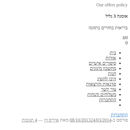
Our offers policy
אומגה 3 גליל
בריאות בוחרים בתזונה
₪
0
0
בית
אודות
סיפורים אישיים
מחשבון מינונים
חנות
היכן להשיג
סדנאות והרצאות
צור קשר
משלוחים והנחות
התחברות
התחברות
פורסם ב-
24/03/2014
08/10/2013
מאת
איריס זיו
—
4 תגובות