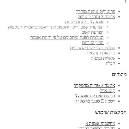
1
פרוטוקול אומגה מודרך
אומגה 3 ותחומי טיפול
אומגה 3 ומחלות שונות
הפרעות קשב וריכוז ותסמונות נוירו-פסיכיאטריות נוספות
הפרעת קשב
המלצות תזונה ומתכונים על פי תזונת אומגה
הריון ופוריות
המלצות שימוש בשמן דגים
סדנאות והרצאות
שאלות נפוצות
הבלוג
מוצרים
אומגה 3 טרייה מהמקרר
קטו-אויל
בדיקת אינדקס אומגה 3
ויטמין E טבעי מהמקרר
המלצות שימוש
מחשבוני אומגה 3
כשרות ואישור הלכתי