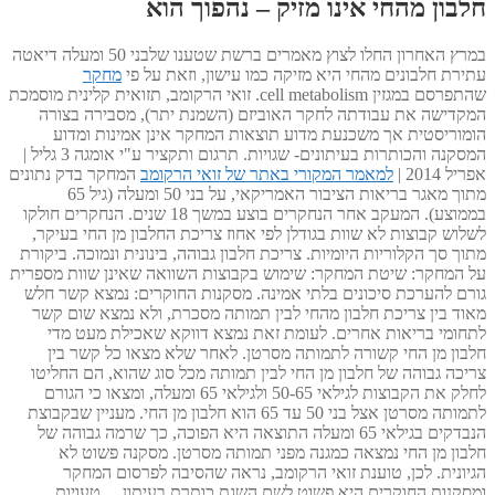
חלבון מהחי אינו מזיק – נהפוך הוא
במרץ האחרון החלו לצוץ מאמרים ברשת שטענו שלבני 50 ומעלה דיאטה
עתירת חלבונים מהחי היא מזיקה כמו עישון, וזאת על פי
מחקר
שהתפרסם במגזין cell metabolism. זואי הרקומב, תזואית קלינית מוסמכת
המקדישה את עבודתה לחקר האוביזם (השמנת יתר), מסבירה בצורה
הומוריסטית אך משכנעת מדוע תוצאות המחקר אינן אמינות ומדוע
המסקנה והכותרות בעיתונים- שגויות. תרגום ותקציר ע"י אומגה 3 גליל |
אפריל 2014 |
למאמר המקורי באתר של זואי הרקומב
המחקר בדק נתונים
מתוך מאגר בריאות הציבור האמריקאי, על בני 50 ומעלה (גיל 65
בממוצע). המעקב אחר הנחקרים בוצע במשך 18 שנים. הנחקרים חולקו
לשלוש קבוצות לא שוות בגודלן לפי אחוז צריכת החלבון מן החי בעיקר,
מתוך סך הקלוריות היומיות. צריכת חלבון גבוהה, בינונית ונמוכה. ביקורת
על המחקר: שיטת המחקר: שימוש בקבוצות השוואה שאינן שוות מספרית
גורם להערכת סיכונים בלתי אמינה. מסקנות החוקרים: נמצא קשר חלש
מאוד בין צריכת חלבון מהחי לבין תמותה מסכרת, ולא נמצא שום קשר
לתחומי בריאות אחרים. לעומת זאת נמצא דווקא שאכילת מעט מדי
חלבון מן החי קשורה לתמותה מסרטן. לאחר שלא מצאו כל קשר בין
צריכה גבוהה של חלבון מן החי לבין תמותה מכל סוג שהוא, הם החליטו
לחלק את הקבוצות לגילאי 50-65 ולגילאי 65 ומעלה, ומצאו כי הגורם
לתמותה מסרטן אצל בני 50 עד 65 הוא חלבון מן החי. מעניין שבקבוצת
הנבדקים בגילאי 65 ומעלה התוצאה היא הפוכה, כך שרמה גבוהה של
חלבון מן החי נמצאה כמגנה מפני תמותה מסרטן. מסקנה פשוט לא
הגיונית. לכן, טוענת זואי הרקומב, נראה שהסיבה לפרסום המחקר
ומסקנות החוקרים היא פשוט לשם השגת כותרת בעיתון… טעויות