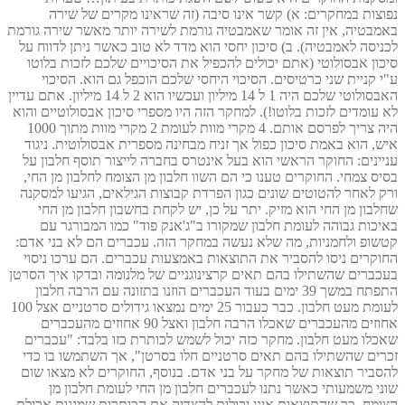
נפוצות במחקרים: א) קשר אינו סיבה (זה שראינו מקרים של שירה
באמבטיה, אין זה אומר שאמבטיה גורמת לשירה יותר מאשר שירה גורמת
לכניסה לאמבטיה). ב) סיכון יחסי הוא מדד לא טוב כאשר ניתן לדווח על
סיכון אבסולוטי (אתם יכולים להכפיל את הסיכויים שלכם לזכות בלוטו
ע"י קניית שני כרטיסים. הסיכוי היחסי שלכם הוכפל גם הוא. הסיכוי
האבסולוטי שלכם היה 1 ל 14 מיליון ועכשיו הוא 2 ל 14 מיליון. אתם עדיין
לא עומדים לזכות בלוטו!). למחקר הזה היו מספרי סיכון אבסולוטיים והוא
היה צריך לפרסם אותם. 4 מקרי מוות לעומת 2 מקרי מוות מתוך 1000
איש, הוא באמת סיכון כפול אך זניח מבחינה מספרית אבסולוטית. ניגוד
עניינים: החוקר הראשי הוא בעל אינטרס בחברה לייצור תוסף חלבון על
בסיס צמחי. החוקרים טענו כי הם השוו חלבון מן הצומח לחלבון מן החי,
ורק לאחר להטוטים שונים כגון הפרדת קבוצות הגילאים, הגיעו למסקנה
שחלבון מן החי הוא מזיק. יתר על כן, יש לקחת בחשבון חלבון מן החי
באיכות גבוהה לעומת חלבון שמקורו ב"ג'אנק פוד" כמו המבורגר עם
קטשופ ולחמניות, מה שלא נעשה במחקר הזה. עכברים הם לא בני אדם:
החוקרים ניסו להסביר את התוצאות באמצעות עכברים. הם ערכו ניסוי
בעכברים שהשתילו בהם תאים קרצינוגניים של מלנומה ובדקו איך הסרטן
התפתח במשך 39 ימים בעוד העכברים הוזנו בתזונה עם הרבה חלבון
לעומת מעט חלבון. כבר כעבור 25 ימים נמצאו גידולים סרטניים אצל 100
אחוזים מהעכברים שאכלו הרבה חלבון ואצל 90 אחוזים מהעכברים
שאכלו מעט חלבון. מחקר כזה יכול לשמש לכותרת כזו בלבד: "עכברים
זכרים שהשתילו בהם תאים סרטניים חלו בסרטן", אך השתמשו בו כדי
להסביר תוצאות של מחקר על בני אדם. בנוסף, החוקרים לא מצאו שום
שוני משמעותי כאשר נתנו לעכברים חלבון מן החי לעומת חלבון מן
הצומח. כך שהתוצאות אינן יכולות להצדיק את הכותרות שמגנות אכילת