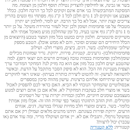
בשר או גבינה, או לחילופין להצדיק נטילת תוסף חלבון מן הצומח. מה
המסקנה המתבקשת? בני אדם אינם זקוקים לכל כך הרבה חלבון. ככלל
אצבע אנו זקוקים לכ 1 גרם חלבן לכל 1 ק"ג גוף. מפתחי גוף ונשים בהריון
צריכים קצת יותר, אבל לא כל כך הרבה. יש לומר, לחלבון יש יתרון
מטבולי על פני פחמימות ושומן ולכן יכול לעזור בהורדת משקל. על כן יותר
מ 1 גרם לק"ג גוף איננו בעיה, כל זמן שהחלבון מגיע מאוכל אמתי ולא
משייקים סינטטיים. חלבון קיים כמעט בכל מזון המצוי בטבע (היוצאים מן
הכלל היחידים הם שמנים וסוכר, והם לא ממש אוכל). הטבע מספק
שילובי שומן/חלבון- בשר, דגים, ביצים, מוצרי חלב- ושילוב
פחמימות/חלבון- גרעינים, קטניות, פירות, ירוקת. נדיר שמזונות מכילים
שומן/חלבון ופחמימות בכמות טובה (אגוזים וזרעים הם יוצאי דופן). למה
שהטבע ישים חלבון בכל מזון אם הוא כה מזיק לנו? המחקר המדובר ערך
תצפית מעניינת וזה הכל. הוא לא סיפק הסבר מתקבל על הדעת. ובאשר
להשוואה לעישון- זה להטוט ליצירת כותרת בעיתון- שאינו ראוי לחוקרים
שרוצים שיתייחסו אליהם ברצינות. עישון מהווה סיכון במספרים
אבסולוטיים שהמחקר הנוכחי לא הביא. האם כדאי לכם להפסיק לאכול
בשר או מוצרי חלב בעקבות המחקר? לא, אלא אם כן אתם רוצים למנוע
מעצמכם שומנים חיוניים, חלבון וכמויות יקרות ערך של ויטמינים
ומינרלים. חוק הזהב התזונתי נשאר כפי שהיה וזהו זה- אכלו מזון אמתי!
כלומר- בשר, ביצים ומוצרי חלב מחיות שגדלו במרעה, דגים, אגוזים
וזרעים, ירוקת ופירות בעונתם. תיהנו מדגנים מלאים ועמילן רק אם אתם
במשקל נורמלי, ותגבילו אם לא. יין אדום ושוקולד מריר, ומה עוד אדם (או
עכבר) יכול לרצות?
קטגוריה:
ללא קטגוריה