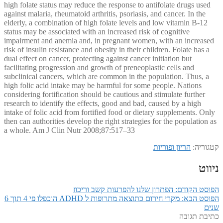
high folate status may reduce the response to antifolate drugs used
against malaria, rheumatoid arthritis, psoriasis, and cancer. In the
elderly, a combination of high folate levels and low vitamin B-12
status may be associated with an increased risk of cognitive
impairment and anemia and, in pregnant women, with an increased
risk of insulin resistance and obesity in their children. Folate has a
dual effect on cancer, protecting against cancer initiation but
facilitating progression and growth of preneoplastic cells and
subclinical cancers, which are common in the population. Thus, a
high folic acid intake may be harmful for some people. Nations
considering fortification should be cautious and stimulate further
research to identify the effects, good and bad, caused by a high
intake of folic acid from fortified food or dietary supplements. Only
then can authorities develop the right strategies for the population as
a whole. Am J Clin Nutr 2008;87:517–33
קטגוריה:
הריון ופוריות
ניווט
הפוסט הקודם:
הפתרון שלנו להפרעות קשב וריכוז
הפוסט הבא:
מקרי חירום כתוצאה מתרופות ל ADHD הוכפלו פי 4 תוך 6
שנים
כתיבת תגובה