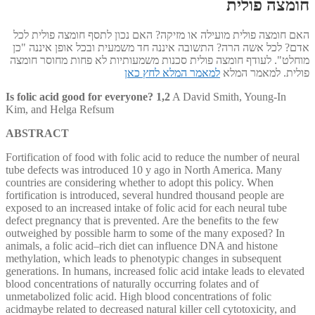
חומצה פולית
האם חומצה פולית מועילה או מזיקה? האם נכון לתסף חומצה פולית לכל
אדם? לכל אשה הרה? התשובה איננה חד משמעית ובכל אופן איננה "כן
מוחלט". לעודף חומצה פולית סכנות משמעותיות לא פחות מחוסר חומצה
פולית. למאמר המלא
למאמר המלא לחץ כאן
Is folic acid good for everyone? 1,2
A David Smith, Young-In
Kim, and Helga Refsum
ABSTRACT
Fortification of food with folic acid to reduce the number of neural
tube defects was introduced 10 y ago in North America. Many
countries are considering whether to adopt this policy. When
fortification is introduced, several hundred thousand people are
exposed to an increased intake of folic acid for each neural tube
defect pregnancy that is prevented. Are the benefits to the few
outweighed by possible harm to some of the many exposed? In
animals, a folic acid–rich diet can influence DNA and histone
methylation, which leads to phenotypic changes in subsequent
generations. In humans, increased folic acid intake leads to elevated
blood concentrations of naturally occurring folates and of
unmetabolized folic acid. High blood concentrations of folic
acidmaybe related to decreased natural killer cell cytotoxicity, and