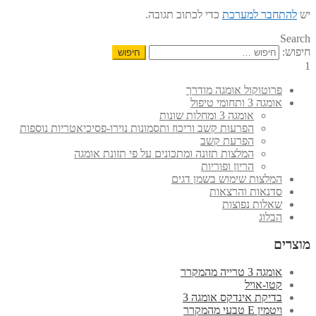
יש
להתחבר למערכת
כדי לכתוב תגובה.
Search
חיפוש:
1
פרוטוקול אומגה מודרך
אומגה 3 ותחומי טיפול
אומגה 3 ומחלות שונות
הפרעות קשב וריכוז ותסמונות נוירו-פסיכיאטריות נוספות
הפרעת קשב
המלצות תזונה ומתכונים על פי תזונת אומגה
הריון ופוריות
המלצות שימוש בשמן דגים
סדנאות והרצאות
שאלות נפוצות
הבלוג
מוצרים
אומגה 3 טרייה מהמקרר
קטו-אויל
בדיקת אינדקס אומגה 3
ויטמין E טבעי מהמקרר