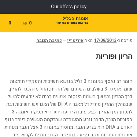
Our offers policy
אומגה 3 גליל
0
₪
0
בריאות בוחרים בתזונה
פורסם ב-
17/09/2013
מאת
איריס זיו
—
כתיבת תגובה
הריון ופוריות
חומר רב נאסף באומגה 3 גליל בנושא חשיבות ותפקידי חומצות
שומן אומגה 3 בשלבים השונים של ההריון, החל מההכנה להריון,
דרך ההריון והמשך בשנות הינקות. אנשים רבים לא יודעים למשל
שבמהלך ההריון מתדלדל מאגר ה DHA של האם ויש חשיבות רבה
לתכנון זמן ההריון הבא. עובדה ידועה יותר היא תפקיד אומגה 3
בפוריות הגבר, הדבר נובע מהעובדה שהרקמה העשירה ביותר בגוף
האדם ב DHA היא בזרע הגבר. מחסור באומגה 3 אצל הגבר מפחית
את רמת הפוריות עקב פגיעה בתפקוד הזרע. תוכלו לקרוא עוד