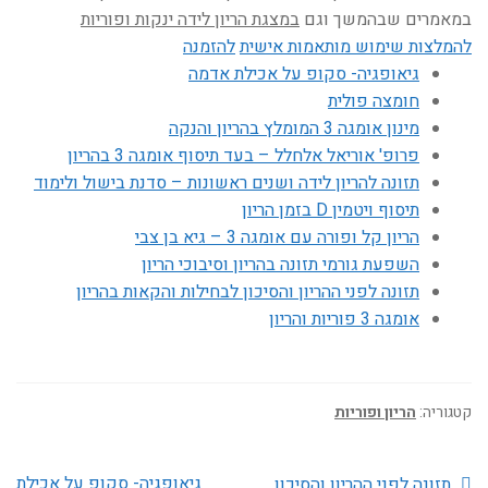
במאמרים שבהמשך וגם
במצגת הריון לידה ינקות ופוריות
להמלצות שימוש מותאמות אישית
להזמנה
גיאופגיה- סקופ על אכילת אדמה
חומצה פולית
מינון אומגה 3 המומלץ בהריון והנקה
פרופ' אוריאל אלחלל – בעד תיסוף אומגה 3 בהריון
תזונה להריון לידה ושנים ראשונות – סדנת בישול ולימוד
תיסוף ויטמין D בזמן הריון
הריון קל ופורה עם אומגה 3 – גיא בן צבי
השפעת גורמי תזונה בהריון וסיבוכי הריון
תזונה לפני ההריון והסיכון לבחילות והקאות בהריון
אומגה 3 פוריות והריון
קטגוריה:
הריון ופוריות
הפוסט
הפוסט
גיאופגיה- סקופ על אכילת
תזונה לפני ההריון והסיכון