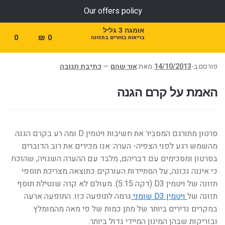
Our offers policy
אומגה 3 גליל
0
₪
0
בריאות בוחרים בתזונה
פורסם ב-
14/10/2013
מאת
אור שהם
—
כתיבת תגובה
האמת על קרם הגנה
סרטון מתורגם המסביר את חשיבות ויטמין D ומה רע בקרם הגנה
מהשמש רגע לפני הצפיה- הערה: אנו מכירים את רוב הדוברים
בסרטון ומסכימים עם דבריהם, מלבד עם ההערה השגויה, שהוכח
כי איננה נכונה, על הסתיידות העורקים כתוצאה מצריכת תוספי
תזונה של ויטמין D3 (דקה 5:15). מעולם לא קרה שנטילת תוסף
תזונה של
ויטמין D3 שומני
גרמה לתופעה כזו. התופעה ארעה
במקרים נדירים ביותר של מתן כמות של פי מאה מהמומלץ
ובזריקות שבהן המינון המיידי גדול ביותר.