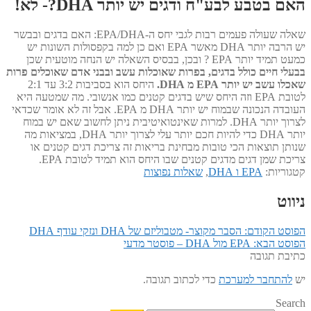
האם בטבע לבע"ח ודגים יש יותר DHA?- לא!
שאלה שעולה פעמים רבות לגבי יחס ה-EPA/DHA: האם בדגים ובבשר
יש הרבה יותר DHA מאשר EPA ואם כן למה בקפסולות השונות יש
כמעט תמיד יותר EPA ? ובכן, בבסיס השאלה יש הנחה מוטעית שכן
בבעלי חיים כולל בדגים, בפרות שאוכלות עשב ובבני אדם שאוכלים פרות
שאכלו עשב יש יותר EPA מ DHA.
היחס הוא בסביבות 3:2 עד 2:1
לטובת EPA וזה היחס שיש בדגים קטנים כמו אנשובי. מה שמטעה היא
העובדה הנכונה שבמוח יש יותר DHA מ EPA. אבל זה לא אומר שכדאי
לצרוך יותר DHA. למרות שאינטואיטיבית ניתן לחשוב שאם יש במוח
יותר DHA כדי להיות חכם יותר עלי לצרוך יותר DHA, במציאות מה
שנותן תוצאות הכי טובות מבחינת בריאות זה צריכת דגים קטנים או
צריכת שמן דגים מדגים קטנים שבו היחס הוא תמיד לטובת EPA.
קטגוריות:
EPA ו DHA
,
שאלות נפוצות
ניווט
הפוסט הקודם:
הסבר מקוצר- מטבוליזם של DHA ונזקי עודף DHA
הפוסט הבא:
EPA מול DHA – פוסטר מדעי
כתיבת תגובה
יש
להתחבר למערכת
כדי לכתוב תגובה.
Search