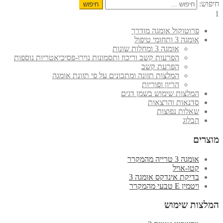
חיפוש:
1
פרוטוקול אומגה מודרך
אומגה 3 ותחומי טיפול
אומגה 3 ומחלות שונות
הפרעות קשב וריכוז ותסמונות נוירו-פסיכיאטריות נוספות
הפרעת קשב
המלצות תזונה ומתכונים על פי תזונת אומגה
הריון ופוריות
המלצות שימוש בשמן דגים
סדנאות והרצאות
שאלות נפוצות
הבלוג
מוצרים
אומגה 3 טרייה מהמקרר
קטו-אויל
בדיקת אינדקס אומגה 3
ויטמין E טבעי מהמקרר
המלצות שימוש