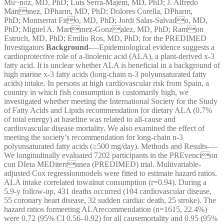
Mu~noz, MD, PhD; Luis Serra-Majem, MD, PhD; J. Alfredo
Martınez, DPharm, MD, PhD; Dolores Corella, DPharm,
PhD; Montserrat Fito, MD, PhD; Jordi Salas-Salvado, MD,
PhD; Miguel A. Martınez-Gonzalez, MD, PhD; Ramon
Estruch, MD, PhD; Emilio Ros, MD, PhD; for the PREDIMED
Investigators
Background
-—Epidemiological evidence suggests a
cardioprotective role of a-linolenic acid (ALA), a plant-derived x-3
fatty acid. It is unclear whether ALA is beneficial in a background of
high marine x-3 fatty acids (long-chain n-3 polyunsaturated fatty
acids) intake. In persons at high cardiovascular risk from Spain, a
country in which fish consumption is customarily high, we
investigated whether meeting the International Society for the Study
of Fatty Acids and Lipids recommendation for dietary ALA (0.7%
of total energy) at baseline was related to all-cause and
cardiovascular disease mortality. We also examined the effect of
meeting the society’s recommendation for long-chain n-3
polyunsaturated fatty acids (≥500 mg/day). Methods and Results-—
We longitudinally evaluated 7202 participants in the PREvencion
con DIeta MEDiterranea (PREDIMED) trial. Multivariable-
adjusted Cox regressionmodels were fitted to estimate hazard ratios.
ALA intake correlated towalnut consumption (r=0.94). During a
5.9-y follow-up, 431 deaths occurred (104 cardiovascular disease,
55 coronary heart disease, 32 sudden cardiac death, 25 stroke). The
hazard ratios formeeting ALArecommendation (n=1615, 22.4%)
were 0.72 (95% CI 0.56–0.92) for all causemortality and 0.95 (95%