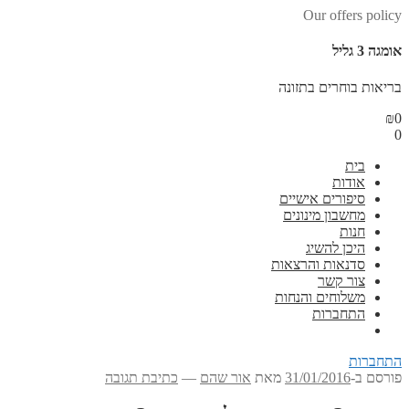
Our offers policy
אומגה 3 גליל
בריאות בוחרים בתזונה
₪
0
0
בית
אודות
סיפורים אישיים
מחשבון מינונים
חנות
היכן להשיג
סדנאות והרצאות
צור קשר
משלוחים והנחות
התחברות
התחברות
פורסם ב-
31/01/2016
מאת
אור שהם
—
כתיבת תגובה