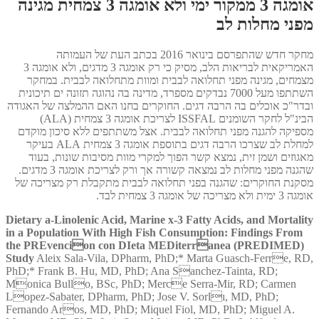
אומגה 3 ממקור ימי ולא אומגה 3 צמחית מגינה
מפני מחלות לב
מחקר חדש שהתפרסם בינואר 2016 בכתב העת של העמותה
האמריקאית לבריאות הלב, מסיק כי רק אומגה 3 מדגים, ולא אומגה 3
מצמחים, מגינה מפני תחלואה לבבית ומוות מתחלואה לבבית. במחקר
השתתפו מעל 7000 נבדקים מספרד, מדינה בה נהוגה תזונה ים תיכונית
ובדר"כ אוכלים בה הרבה דגים. החוקרים בחנו האם ההמלצה של האגודה
הבינ"ל לחקר השומנים ISSFAL לצריכת אומגה 3 צמחית (ALA)
מספיקה להגנה מפני תחלואה לבבית. אצל משתתפים ללא סיכון מוקדם
למחלת לב שצרכו הרבה דגים בתוספת אומגה 3 צמחית ALA בעיקר
מאגוזים ושמן זית, נמצא קשר הפוך למקרי מוות מסיבות שונות, בעוד
שהגנה מפני מחלות לב נמצאה קשורה אך ורק לצריכת אומגה 3 מדגים.
מסקנת החוקרים: שהגנה בפני תחלואה לבבית מתקבלת רק מצריכה של
אומגה 3 ימית ולא מצריכה של אומגה 3 צמחית לבד.
Dietary a-Linolenic Acid, Marine x-3 Fatty Acids, and Mortality
in a Population With High Fish Consumption: Findings From
the PREvencion con DIeta MEDiterranea (PREDIMED)
Study
Aleix Sala-Vila, DPharm, PhD;* Marta Guasch-Ferre, RD,
PhD;* Frank B. Hu, MD, PhD; Ana Sanchez-Tainta, RD;
Monica Bullo, BSc, PhD; Merce Serra-Mir, RD; Carmen
Lopez-Sabater, DPharm, PhD; Jose V. Sorlı, MD, PhD;
Fernando Aros, MD, PhD; Miquel Fiol, MD, PhD; Miguel A.