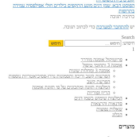
הפוסט הבא:
שמן דגים מונע התקפים בילדים חולי אפילפסיה עמידה
בתרופות
כתיבת תגובה
יש
להתחבר למערכת
כדי לכתוב תגובה.
Search
חיפוש:
1
פרוטוקול אומגה מודרך
אומגה 3 ותחומי טיפול
אומגה 3 ומחלות שונות
הפרעות קשב וריכוז ותסמונות נוירו-פסיכיאטריות נוספות
הפרעת קשב
המלצות תזונה ומתכונים על פי תזונת אומגה
הריון ופוריות
המלצות שימוש בשמן דגים
סדנאות והרצאות
שאלות נפוצות
הבלוג
מוצרים