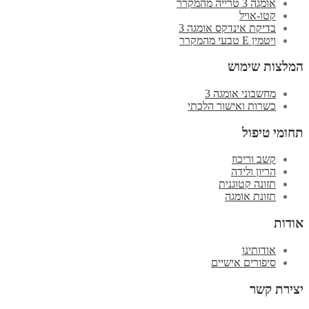
אומגה 3 טרייה מהמקרר
קטו-אויל
בדיקת אינדקס אומגה 3
ויטמין E טבעי מהמקרר
המלצות שימוש
מחשבוני אומגה 3
כשרות ואישור הלכתי
תחומי טיפול
קשב וריכוז
הריון ולידה
תזונה קטוגנית
תזונת אומגה
אודות
אודותינו
סיפורים אישיים
יצירת קשר