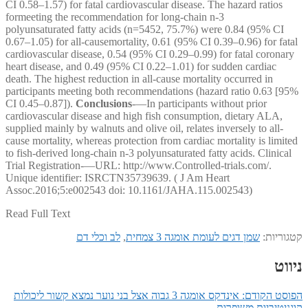
CI 0.58–1.57) for fatal cardiovascular disease. The hazard ratios
formeeting the recommendation for long-chain n-3
polyunsaturated fatty acids (n=5452, 75.7%) were 0.84 (95% CI
0.67–1.05) for all-causemortality, 0.61 (95% CI 0.39–0.96) for fatal
cardiovascular disease, 0.54 (95% CI 0.29–0.99) for fatal coronary
heart disease, and 0.49 (95% CI 0.22–1.01) for sudden cardiac
death. The highest reduction in all-cause mortality occurred in
participants meeting both recommendations (hazard ratio 0.63 [95%
CI 0.45–0.87]).
Conclusions
-—In participants without prior
cardiovascular disease and high fish consumption, dietary ALA,
supplied mainly by walnuts and olive oil, relates inversely to all-
cause mortality, whereas protection from cardiac mortality is limited
to fish-derived long-chain n-3 polyunsaturated fatty acids. Clinical
Trial Registration-—URL: http://www.Controlled-trials.com/.
Unique identifier: ISRCTN35739639. ( J Am Heart
Assoc.2016;5:e002543 doi: 10.1161/JAHA.115.002543)
Read Full Text
קטגוריות:
שמן דגים לעומת אומגה 3 צמחית
,
לב וכלי דם
ניווט
הפוסט הקודם:
אינדקס אומגה 3 גבוה אצל בני נוער נמצא קשור ליכולות
קוגניטיביות משופרות