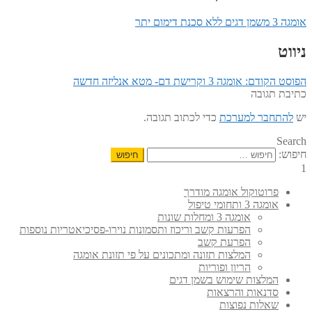
אומגה 3 משמן דגים ללא סכנת דימום יתר
ניווט
הפוסט הקודם:
אומגה 3 וקרישת דם- מטא אנליזה חדשה
כתיבת תגובה
יש
להתחבר למערכת
כדי לכתוב תגובה.
Search
חיפוש:
1
פרוטוקול אומגה מודרך
אומגה 3 ותחומי טיפול
אומגה 3 ומחלות שונות
הפרעות קשב וריכוז ותסמונות נוירו-פסיכיאטריות נוספות
הפרעת קשב
המלצות תזונה ומתכונים על פי תזונת אומגה
הריון ופוריות
המלצות שימוש בשמן דגים
סדנאות והרצאות
שאלות נפוצות