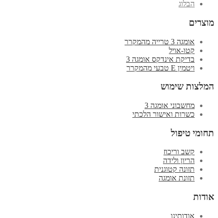
הבלוג
מוצרים
אומגה 3 טרייה מהמקרר
קטו-אויל
בדיקת אינדקס אומגה 3
ויטמין E טבעי מהמקרר
המלצות שימוש
מחשבוני אומגה 3
כשרות ואישור הלכתי
תחומי טיפול
קשב וריכוז
הריון ולידה
תזונה קטוגנית
תזונת אומגה
אודות
אודותינו