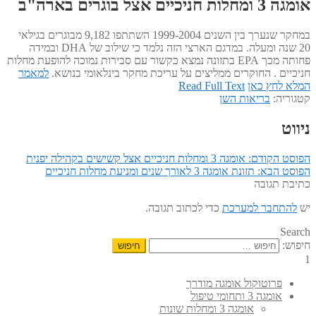
אומגה 3 ומחלות חניכיים אצל בוגרים בארה"ב
במחקר שנערך בין השנים 1999-2004 השתתפו 9,182 מבוגרים בגילאי
20 שנה ומעלה. במדגם הארצי הזה נלמד כי שילוב של DHA ובמידה
פחותה מכך EPA בתזונה נמצא כקשור עם סבירות נמוכה להופעת מחלות
חניכיים . החוקרים ממליצים על עריכת מחקר בינלאומי בנושא.
למאמר
המלא לחץ כאן
Read Full Text
קטגוריה:
בריאות השן
ניווט
הפוסט הקודם:
אומגה 3 ומחלות חניכיים אצל קשישים בקהילה יפנית
הפוסט הבא:
תזונת אומגה 3 לאורך שנים ומניעת מחלות חניכיים
כתיבת תגובה
יש
להתחבר למערכת
כדי לכתוב תגובה.
Search
חיפוש:
1
פרוטוקול אומגה מודרך
אומגה 3 ותחומי טיפול
אומגה 3 ומחלות שונות