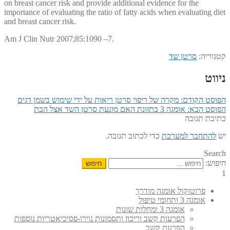
on breast cancer risk and provide additional evidence for the
importance of evaluating the ratio of fatty acids when evaluating diet
and breast cancer risk.
Am J Clin Nutr 2007;85:1090 –7.
קטגוריה:
סרטן שד
ניווט
הפוסט הקודם:
מקרה של ריפוי סרטן ריאות על ידי שימוש בשמן דגים
הפוסט הבא:
אומגה 3 בתזונת האם מונעת סרטן השד אצל הבת
כתיבת תגובה
יש
להתחבר למערכת
כדי לכתוב תגובה.
Search
חיפוש:
1
פרוטוקול אומגה מודרך
אומגה 3 ותחומי טיפול
אומגה 3 ומחלות שונות
הפרעות קשב וריכוז ותסמונות נוירו-פסיכיאטריות נוספות
הפרעת קשב