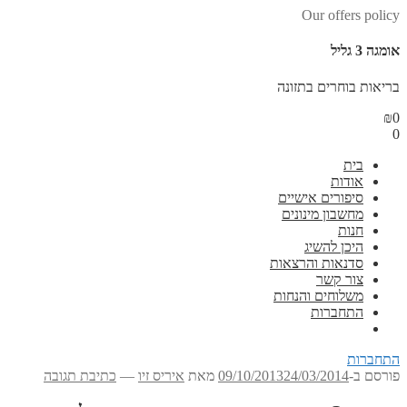
Our offers policy
אומגה 3 גליל
בריאות בוחרים בתזונה
₪
0
0
בית
אודות
סיפורים אישיים
מחשבון מינונים
חנות
היכן להשיג
סדנאות והרצאות
צור קשר
משלוחים והנחות
התחברות
התחברות
פורסם ב-
24/03/2014
09/10/2013
מאת
איריס זיו
—
כתיבת תגובה