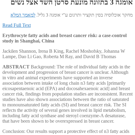
אומגה 3 בתזונה מונעת סרטן השד אצל נשים
מחקר אוכלוסיה בסין תקציר ותרגום ע"י אומגה 3 גליל.
למאמר המלא
Read Full Text
Erythrocyte fatty acids and breast cancer risk: a case-control
study in Shanghai, China
Jackilen Shannon, Irena B King, Rachel Moshofsky, Johanna W
Lampe, Dao Li Gao, Roberta M Ray, and David B Thomas
ABSTRACT
Background: The role of individual fatty acids in the
development and progression of breast cancer is unclear. Although
in vitro and animal experiments have supported an inverse
association between intake of long chain n3 fatty acids [primarily
eicosapentaenoic acid (EPA) and docosahexaenoic acid] and breast
cancer risk, findings from population studies are inconsistent. Recent
studies have also shown associations between the ratio of saturated
to monounsaturated fatty acids (SI) and breast cancer risk. The SI
reflects the activity of several genes involved in lipid metabolism,
including fatty acid synthase and steroyl coenzyme-A desaturase,
that have been shown to be overexpressed in breast cancer.
Conclusion: Our results support a protective effect of n3 fatty acids