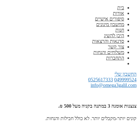
בית
אודות
סיפורים אישיים
מחשבון מינונים
חנות
היכן להשיג
סדנאות והרצאות
צור קשר
משלוחים והנחות
התחברות
החשבון שלי
0525617333
049999524
info@omega3galil.com
צנצנות אומגה 3 במתנה בקניה מעל 500 ₪.
קונים יותר-מקבלים יותר. לא כולל חבילות והנחות.