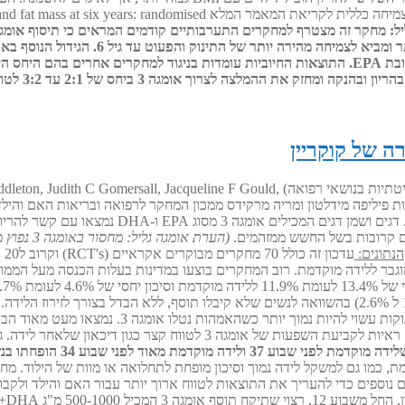
ומסת השומן. תוצאות אלו מצביעות על השפעה חיובית של אומגה 3 בגירוי צמיחה כ
ל:
הגידול הנוסף בא
שיטתיות בנושאי רפואה)
ddleton, Judith C Gomersall, Jacqueline F Gould,
ים קרובות בשל החשש ממזהמים.
(הערת או
הנתונים:
וגבר ללידה מוקדמת. רוב המחקרים בוצעו במדינות בעלות הכנסה מעל הממו
(מתחת ל2.5 ק"ג), והסיכון לתחלואה, אשפוז בטיפול 
לפני שבוע 34 הופחתו בנשים אשר צרכו תוסף אומגה 3 במהלך ההריון.
מכיל 500-1000 מ"ג EPA+DHA, ולפחות 500 מ"ג DHA ליום.