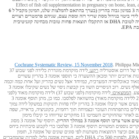
ללית לקריאת המאמר המלא Effect of fish oil supplementation in pregnancy on bone, lean, and fat mass at six years: randomised
מחקר זה מצטרף למחקרים התערבותיים קודמים המראים כי תיסוף אומגה 3 במינון גבוה בהריון (בערך בהתאם להמלצות שלנו, המינון מקביל ל 6
 לידי ביטוי בגידול מסת שריר רזה ומסת עצם, שניהם פרמטרים רצויים
התוצאות החיוביות עומדות בניגוד למחקרים אחרים בהם היחס היה לטובת DHA אז התקבלו תוצאות פחות טובות מבחינה קוגניטיבית
Cochrane Systematic Review, 15 November 2018
. Philippa Mi
רקע:
לידה מוקדמת מוגדרת כלידה לפני שבוע 37
להריון והיא הגורם המוביל למחלות או מוות בחמש השנים הראשונות לחיים. דגים ושמן דגים המכילים אומגה 3 מסוג EPA ו-DHA נמצאו עם קשר להריונות ארוכים יותר ומכאן ההשערה כי תוספי אומגה 3 בהריון עשויים
מגה גליל: מחסור באומגה 3 נפוץ מאוד באוכלוסייה המערבית, במיוחד אצל נשים בהריון ועל אחת כמה וכמה
עדכון זה כולל 70 מחקרים מבוקרים אקראיים (RCT's) וקרוב ל20 אלף נשים. רוב הניסויים השוו בין קבוצת ניסוי של נשים שקיבלו אומגה 3
צע.
הממצאים:
לידה מוקדמת (לפני שבוע 37) ולידה מוקדמת מאוד (לפני
שבוע 34) הייתה נמוכה יותר בקרב נשים שקיבלו תוספי אומגה 3 (סיכון יחסי של 13.4% לעומת 11.9% ללידה מוקדמת וסיכון יחסי של 4.6% לעומת 2.7% ללידה מוקדמת מאוד) בהשוואה לפלסבו. כמו כן, מתן תוסף אומגה 3
כנראה הגדיל את השכיחות של הריונות המתמשכים עד לשבוע 42 (מ 1.6% ל 2.6%) בהשוואה לנשים שלא קיבלו תוסף, ללא הבדל בצורך לזירוז הלידה. נשים אשר קיבלו אומגה 3 בהריון ילדו פחות תינוקות במשקל לידה נמוך
נמרץ או מוות של התינוקות עשוי להיות נמוך יותר כשהאמהות נטלו אומגה 3. נמצאו מעט מאוד הבדלים בהתפתחות העובר ובצמיחה תוך רחמית, בקוגניציה, בראייה, שפה
והתנהגות של הנולד. לא נמצאו הבדלים בתופעות לוואי חמורות ואין מספיק ראיות לקביעת השפעות של אומגה 3 לטווח קצר כגון דיכאון שלאחר לידה. גם לאחר שהחוקרים השמיטו 11 מחקרים שדיווחו כי קיבלו מימון
תיסוף של אומגה 3 מסוג
EPA ו-DHA במהלך ההריון היא דרך יעילה להפחתת שכיחות ללידה מוקדמת, כמו גם למשקל לידה נמוך וסיכון מופחת לתחלואה או מוות של הילוד. מחקרים נוספים המשווים תיסוף אומגה 3 ופלסבו כדי לקבוע סיבתיות ביחס
ללידה מוקדמת אינם נדרשים בשלב זה. עם זאת, יש צורך במעקב של ניסויים נוספים כדי להעריך את התוצאות לטווח ארוך יותר עבור האם והילד ולקבוע אם וכיצד התוצאות משתנות לפי סוגים שונים של אומגה 3, תזמון
הערות אומגה גליל
: למרות שהמחברים