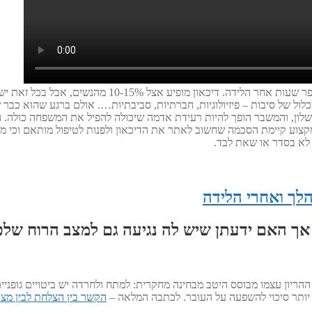
דעי ש 50-70% מהנשים מרגישות דכדוך ועצבות ימים ספורים 
כלול של סיבות – פיזיולוגיות, חברתיות, סביבתיות…. אולם ברגע שהוא כבר
 כישלון, והמשבר הופך להיות רעידת אדמה שיכולה להפיל את המשפחה כולה
קצוע קיימת הסכמה שחשוב לאתר את הדיכאון ולפנות לטיפול מותאם וכי מד
 לא בסדר או שאת לבד.
לך ואחרי הלידה
אך האם ידעתן שיש לה נגיעה גם למצב הרוח שלכן
ההריון עצמו מבוסס היטב מבחינה מחקרית: למתח ולחרדה יש ביטויים גופני
 יותר סיכוי להשפעה על העובר. לכתבה המלאה –
הקשר בין הצלחת לבין מצב