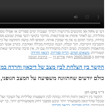
מהלידה, גם לאחר אימוץ או פונדקאות. מדובר בקושי רגשי עמוק שנובע ממ
בודדה, בתוך תהום בו אין מי שמבין אותה. תוסיפו לזה בושה ותחושה של
והסביבה הקרובה, תוך קבלה, הבנה ונוכחות מכילה ואוהבת. בקרב אנשי המ
מותאמות ותומכות. נשים רבות מתמודדות עם זה, אין סיבה שתרגישי שאת
קטגוריות:
נושאים חמים
,
הריון ופוריות
,
דכאון וחרדה
פורסם ב-
29/05/2018
מאת
איריס זיו
—
כתיבת תגובה
הקשר בין הצלחת לבין מצב של דיכאון וחרדה במה
כולם יודעים שהתזונה משפיעה על המצב הגופני, 
ד"ר ברונו רוזן
הקשר בין דיכאון ורמת חרדה גבוהה לבין השפעות שליליות על העובר ועל 
שככל שהדיכאון משמעותי יותר ונובע ממצבי דחק משמעותיים יותר, כך יש
קטגוריות:
הריון ופוריות
,
דכאון וחרדה