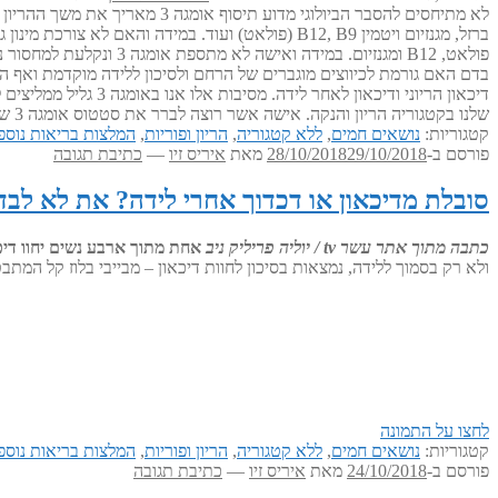
ברזל, מגנזיום ויטמין B12, B9 (פולאט) ועוד. במיד
דיכאון הריוני ודיכאון לאחר לידה. מסיבות אלו אנו באומגה 3 גליל ממליצים לכל אשה הרה לתסף אומגה 3 טרייה מהמקרר לפני ההריון, במהלך ההריון ובמהלך ההנקה. המלצות מינון לתקופת ההריון ניתן למצוא
שלנו בקטגוריה הריון והנקה. אישה אשר רוצה לברר את סטטוס אומגה 3 שלה יכולה להזמין
קטגוריות:
נושאים חמים
,
ללא קטגוריה
,
הריון ופוריות
,
המלצות בריאות נוספ
פורסם ב-
29/10/2018
28/10/2018
מאת
איריס זיו
—
כתיבת תגובה
סובלת מדיכאון או דכדוך אחרי לידה? את לא לבד
כתבה מתוך אתר עשר tv / יוליה פריליק ניב
אחת מתוך ארבע נשים יחוו די
ולא רק בסמוך ללידה, נמצאות בסיכון לחוות דיכאון – מבייבי בלוז קל 
לחצו על התמונה
קטגוריות:
נושאים חמים
,
ללא קטגוריה
,
הריון ופוריות
,
המלצות בריאות נוספ
פורסם ב-
24/10/2018
מאת
איריס זיו
—
כתיבת תגובה