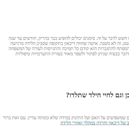
או אפילו מספר שעות אחר הלידה. דיכאון מופיע אצל 10-15% מהנשים, אבל בכל זאת יש חשש לדבר על זה. סימנים יכולים להופיע כבר בהריון, חודשים עד שנה
 שם, זה לא משנה. אישה שחווה דיכאון בתקופה שסביב הלידה מרגישה
. המפתח להתגברות הוא קודם כל תמיכה והתגייסות לעזרה של המשפחה
ובר בבעיה שניתן לפתור ולשפר מאוד בעזרת התערבויות טיפוליות
 וגם לחיי הילד שתלדו?
ים שמשפיעים על האם ועל התינוק במידה שלא כומתה עדיין. עם זאת ברור
 של דיכאון וחרדה במהלך ואחרי הלידה