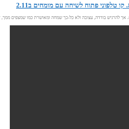
קו טלפוני פתוח לשיחה עם מומחים ב2.11
שמח. אך להרגיש בודדה, עצובה ולא כל-כך שמחה ומאושרת כמו שמצפים ממך, 