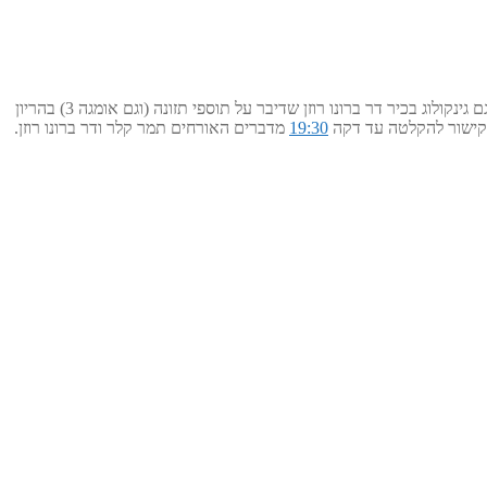
דיכאון הריוני? דיכאון אחר לידה? מה הקשר בין תזונה לבריאות האם והתינוק בתוכנית הבריאות של דר' אבי יעקובוביץ' בגלי ישראל. בתוכנית השתתפו גם גינקולוג בכיר דר ברונו רוזן שדיבר על תוספי תזונה (וגם אומגה 3) בהריון
 קישור להקלטה עד דקה
19:30
מדברים האורחים תמר קלר ודר ברונו רוזן.