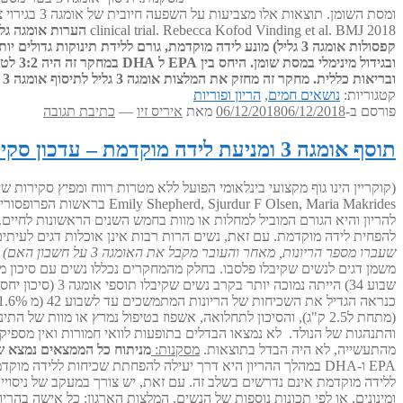
clinical trial. Rebecca Kofod Vinding et al. BMJ 2018
הערות אומגה גלי
קפסולות אומגה 3 גליל) מונע לידה מוקדמת, גורם ללידת תינוקות גדולים יותר ומביא לצמיחה מהירה יותר של התינוק והפעוט עד גיל 6.
ובגידול מינימלי במסת שומן.
היחס בין EPA ל DHA במחקר זה היה 3:2 לטובת EPA.
ובריאות כללית.
מחקר זה מחזק את המלצות אומגה 3 גליל לתיסוף אומגה 3 בהריון ובהנקה ומחזק את ההמלצה לצרוך אומגה 3 ביחס של 2:1 עד 3:2 לטובת EPA.
קטגוריות:
נושאים חמים
,
הריון ופוריות
פורסם ב-
06/12/2018
06/12/2018
מאת
איריס זיו
—
כתיבת תגובה
תוסף אומגה 3 ומניעת לידה מוקדמת – עדכון סקירה של קוקריין
(קוקריין הינו גוף מקצועי בינלאומי הפועל ללא מטרות רווח ומפיץ סקירות 
Emily Shepherd, Sjurdur F Olsen, Maria Makrides בראשות הפרופסוריות פיליפה מידלטון ומריה מרקידס ממכון המחקר לרפואה ובריאות האם והילד של דרום אוסטרליה
להפחית לידה מוקדמת. עם זאת, נשים הרות רבות אינן אוכלות דגים לעית
שעברו מספר הריונות, מאחר והעובר מקבל את האומגה 3 על חשבון האם)
משמן דגים לנשים שקיבלו פלסבו. בחלק מהמחקרים נכללו נשים עם סיכון מ
מהתעשייה, לא היה הבדל בתוצאות.
מסקנות:
מניתוח כל הממצאים נמצא שלידה מוקדמת לפני שבוע 37 ולידה מוקדמת מאוד 
ומינונים, או לפי תכונות נוספות של הנשים.
המלצות הארגון
: כל אישה בהריון, החל משבוע 12, רצוי שתיקח תוסף אומגה 3 ה