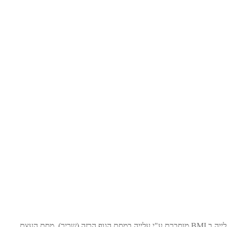
מסקנות: תיסוף אומגה 3 בטרימסטר השלישי להריון הוביל לילדים עם BMI גבוה יותר, אך לא גרם להשמנה. העלייה ב BMI מוסברת ע"י עלייה במסת הגוף הרזה (שריר), מסת העצם