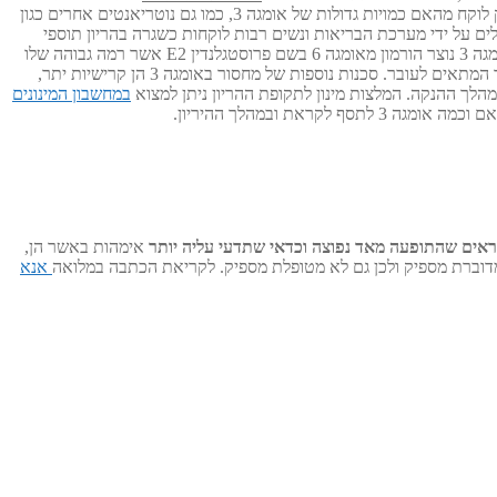
לא מתיחסים להסבר הביולוגי מדוע תיסוף אומגה 3 מאריך את משך ההריון ומונע לידת תינוקות קטנים, ההסבר לכך ברור ממחקרים ומידע קודם: התינוק לוקח מהאם כמויות גדולות של אומגה 3, כמו גם נוטריאנטים אחרים כגון
 רבים מטופלים על ידי מערכת הבריאות ונשים רבות לוקחות כשגרה בהריון תוספי
פולאט, B12 ומגנזיום. במידה ואישה לא מתספת אומגה 3 ונקלעת למחסור נוצרים תהליכים דלקתיים הנובעים מחוסר איזון בין אומגה 3 ל6. במחסור באומגה 3 נוצר הורמון מאומגה 6 בשם פרוסטגלנדין E2 אשר רמה גבוהה שלו
בדם האם גורמת לכיווצים מוגברים של הרחם ולסיכון ללידה מוקדמת ואף הפלה. רמה נמוכה של הורמון זה מאפשרת ללידה להתרחש באופן טבעי במועד המתאים לעובר. סכנות נוספות של מחסור באומגה 3 הן קרישיות יתר,
במחשבון המינונים
ף לקראת ובמהלך ההיריון.
מראים שהתופעה מאד נפוצה וכדאי שתדעי עליה יותר
אימהות באשר הן,
 מדוברת מספיק ולכן גם לא מטופלת מספיק. לקריאת הכתבה במלואה
אנא