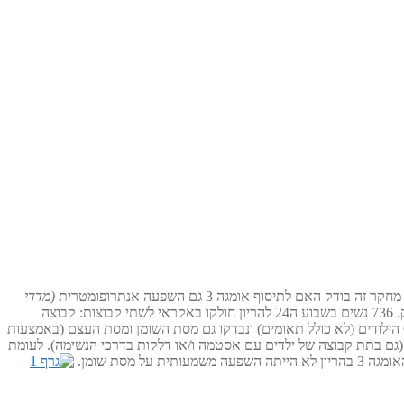
(מדדי
על BMI ועל השמנה בילדות. הנתונים נלקחו ממחקר פרוספקטיבי על אסטמה בילדות בקרב אוכלוסייה של אמהות וילדיהן בקופנהגן, דנמרק. 736 נשים בשבוע ה24 להריון חולקו באקראי לשתי קבוצות: קבוצה
שקיבלה 2.4 גרם אומגה 3 משמן דגים (55% EPA, 37% DHA יחס 3:2 לטובת EPA) וקבוצת פלסבו שקיבלה שמן זית. נעשה מעקב אחר גדילה של 688 הילודים (לא כולל תאומים) ונבדקו גם מסת השומן ומסת העצם (באמצעות
ד גיל 6, ובמיוחד לאחר גיל שנה, בהשוואה לביקורת (גם בתת קבוצה של ילדים עם אסטמה ו/או דלקות בדרכי הנשימה). לעומת
שפעה משמעותית על מסת שומן.