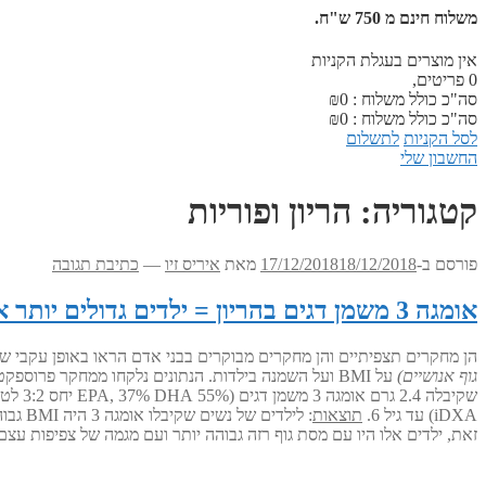
משלוח חינם מ 750 ש"ח.
אין מוצרים בעגלת הקניות
0
פריטים,
סה"כ כולל משלוח :
0
₪
סה"כ כולל משלוח :
0
₪
לסל הקניות
לתשלום
החשבון שלי
קטגוריה:
הריון ופוריות
פורסם ב-
18/12/2018
17/12/2018
מאת
איריס זיו
—
כתיבת תגובה
אומגה 3 משמן דגים בהריון = ילדים גדולים יותר אך לא שמנים יותר
הן מחקרים תצפיתיים והן מחקרים מבוקרים בבני אדם הראו באופן עקבי שתוסף אומגה 3 משמן דגים בהריון והנקה מביא לילוד במשקל לידה גבוה יותר. מחקר זה בודק האם לתיסוף או
גוף אנושיים)
iDXA) עד גיל 6.
תוצאות
זאת, ילדים אלו היו עם מסת גוף רזה גבוהה יותר ועם מגמה של צפיפות עצם