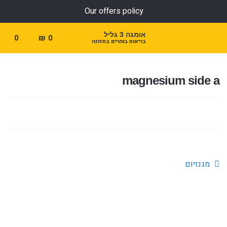
Our offers policy
אומגה 3 גליל
0
₪
0
בריאות בוחרים בתזונה
magnesium side a
הפוסט
ניווט
מגנזיום
הקודם: