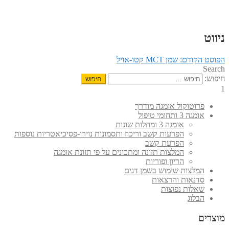
ניווט
הפוסט הקודם:
שמן MCT קטו-אויל
Search
חיפוש:
1
פרוטוקול אומגה מודרך
אומגה 3 ותחומי טיפול
אומגה 3 ומחלות שונות
הפרעות קשב וריכוז ותסמונות נוירו-פסיכיאטריות נוספות
הפרעת קשב
המלצות תזונה ומתכונים על פי תזונת אומגה
הריון ופוריות
המלצות שימוש בשמן דגים
סדנאות והרצאות
שאלות נפוצות
הבלוג
מוצרים