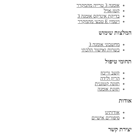
אומגה 3 טרייה מהמקרר
קטו-אויל
בדיקת אינדקס אומגה 3
ויטמין E טבעי מהמקרר
המלצות שימוש
מחשבוני אומגה 3
כשרות ואישור הלכתי
תחומי טיפול
קשב וריכוז
הריון ולידה
תזונה קטוגנית
תזונת אומגה
אודות
אודותינו
סיפורים אישיים
יצירת קשר