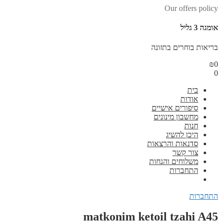
Our offers policy
אומגה 3 גליל
בריאות בוחרים בתזונה
₪
0
0
בית
אודות
סיפורים אישיים
מחשבון מינונים
חנות
היכן להשיג
סדנאות והרצאות
צור קשר
משלוחים והנחות
התחברות
התחברות
matkonim ketoil tzahi A45