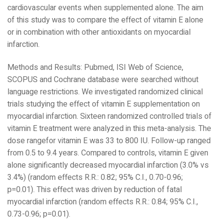
cardiovascular events when supplemented alone. The aim
of this study was to compare the effect of vitamin E alone
or in combination with other antioxidants on myocardial
infarction.
Methods and Results: Pubmed, ISI Web of Science,
SCOPUS and Cochrane database were searched without
language restrictions. We investigated randomized clinical
trials studying the effect of vitamin E supplementation on
myocardial infarction. Sixteen randomized controlled trials of
vitamin E treatment were analyzed in this meta-analysis. The
dose rangefor vitamin E was 33 to 800 IU. Follow-up ranged
from 0.5 to 9.4 years. Compared to controls, vitamin E given
alone significantly decreased myocardial infarction (3.0% vs
3.4%) (random effects R.R.: 0.82; 95% C.I., 0.70-0.96;
p=0.01). This effect was driven by reduction of fatal
myocardial infarction (random effects R.R.: 0.84; 95% C.I.,
0.73-0.96; p=0.01).