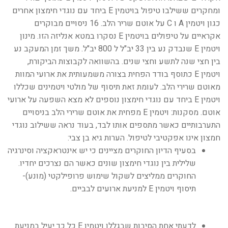
ומחקרים ששילבו טיפול בויטמין E ביחד עם נוגדי חימצון אחרים
כגון ויטמין A ו C על אוטם שריר הלב. 16 ניסויים מבוקרים
אקראיים על טיפולים בויטמין E נסקרו במטא אנליזה הזו. מינון
ויטמין E שנבדק נע בין 33 יב"ל ל 800 יב"ל. משך זמן המעקב נע
בין חצי שנה לתשע וחצי שנים. בהשוואה לקבוצות הביקורת,
ויטמין E כתוסף בודד הפחית בצורה משמעותית את ארועי המוות
מאוטם שרירי הלב. לעומת זאת תיסוף של מולטי ויטמינים שכללו
ויטמין E ביחד עם נוגדי חימצון נוספים לא מצא השפעה על ארועי
אוטם. מסקנות: ויטמין E מפחית את אוטם שרירי הלב בניסויים
התערבותיים כאשר מתספים אותו לבד, בעוד נראה ששילוב נוגדי
חמצון אינו אפקטיבי לטיפול. הערות גיא בן צבי:
בסעיף הדיון החוקרים מציינים כי יש אינטראקציה וסינרגיה
שלילית בין נוגדי חימצון שונים כאשר הם נצרכים יחדיו.
החוקרים ממליצים לשקול שימוש פרופילקטי (מונע)-
תיסוף ויטמין E למניעת ארועים לבביים.
לדעתי אחת הסיבות שבגללן ויטמין E כל כך יעיל במניעת