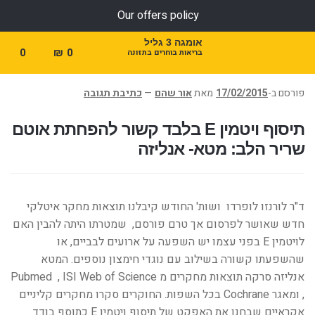
Our offers policy
אומגה 3 גליל
0
₪
0
בריאות בוחרים בתזונה
פורסם ב-
17/02/2015
מאת
אור שהם
—
כתיבת תגובה
תיסוף ויטמין E בלבד קשור להפחתת אוטם
שריר הלב: מטא- אנליזה
ד"ר לורנזו לופרדו ושות' החודש קיבלנו תוצאות מחקר איטלקי
חדש שאושר לפרסום אך טרם פורסם, שמטרתו היתה להבין האם
לויטמין E בפני עצמו יש השפעה על ארועים לבביים, או
שהשפעתו קשורה בשילוב עם נוגדי חימצון נוספים. המטא
אנליזה סרקה תוצאות מחקרים מ Pubmed , ISI Web of Science
, ומאגר Cochrane בכל השפות. החוקרים סקרו מחקרים קליניים
אקראיים שבחנו את האפקט של תיסוף ויטמין E כתוסף בודד