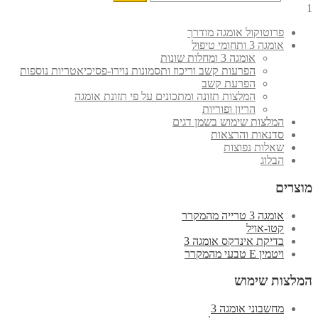
1
פרוטוקול אומגה מודרך
אומגה 3 ותחומי טיפול
אומגה 3 ומחלות שונות
הפרעות קשב וריכוז ותסמונות נוירו-פסיכיאטריות נוספות
הפרעת קשב
המלצות תזונה ומתכונים על פי תזונת אומגה
הריון ופוריות
המלצות שימוש בשמן דגים
סדנאות והרצאות
שאלות נפוצות
הבלוג
מוצרים
אומגה 3 טרייה מהמקרר
קטו-אויל
בדיקת אינדקס אומגה 3
ויטמין E טבעי מהמקרר
המלצות שימוש
מחשבוני אומגה 3