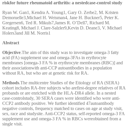
riskfor future rheumatoid arthritis: a nestedcase-control study
Ryan W. Gan1, Kendra A. Young1, Gary O. Zerbe2, M. Kristen
Demoruelle3,Michael H. Weisman4, Jane H. Buckner5, Peter K.
Gregersen6, Ted R. Mikuls7,James R. O’Dell7, Richard M.
Keating8, Michael J. Clare-Salzler9,Kevin D. Deane3, V. Michael
Holers3and Jill M. Norris1
Abstract
Objective
.The aim of this study was to investigate omega-3 fatty
acid (FA) supplement use and omega-3FAs in erythrocyte
membranes [omega-3 FA % in erythrocyte membranes (RBC)] and
their associationwith anti-CCP autoantibodies in a population
without RA, but who are at genetic risk for RA.
Methods
.The multicentre Studies of the Etiology of RA (SERA)
cohort includes RA-free subjects who arefirst-degree relatives of RA
probands or are enriched with the HLA-DR4 allele. In a nested
case-controlstudy, 30 SERA cases were identified who were anti-
CCP2 antibody positive. We further identified 47autoantibody
negative controls, frequency matched to cases on age at study visit,
sex, race and studysite. Anti-CCP2 status, self-reported omega-3 FA
supplement use and omega-3 FA % in RBCs wereobtained from a
single visit.