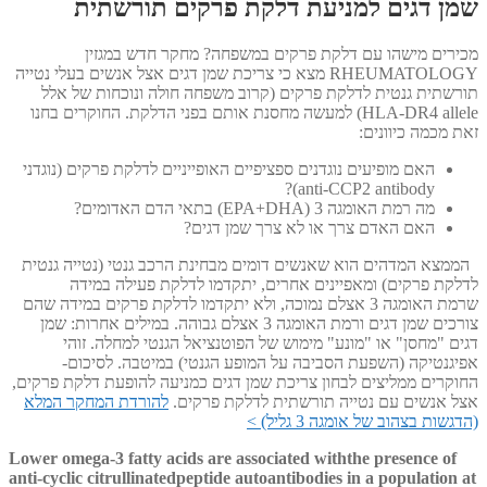
שמן דגים למניעת דלקת פרקים תורשתית
מכירים מישהו עם דלקת פרקים במשפחה? מחקר חדש במגזין
RHEUMATOLOGY מצא כי צריכת שמן דגים אצל אנשים בעלי נטייה
תורשתית גנטית לדלקת פרקים (קרוב משפחה חולה ונוכחות של אלל
HLA-DR4 allele) למעשה מחסנת אותם בפני הדלקת. החוקרים בחנו
זאת מכמה כיוונים:
האם מופיעים נוגדנים ספציפיים האופייניים לדלקת פרקים (נוגדני
anti-CCP2 antibody)?
מה רמת האומגה 3 (EPA+DHA) בתאי הדם האדומים?
האם האדם צרך או לא צרך שמן דגים?
הממצא המדהים הוא שאנשים דומים מבחינת הרכב גנטי (נטייה גנטית
לדלקת פרקים) ומאפיינים אחרים, יתקדמו לדלקת פעילה במידה
שרמת האומגה 3 אצלם נמוכה, ולא יתקדמו לדלקת פרקים במידה שהם
צורכים שמן דגים ורמת האומגה 3 אצלם גבוהה. במילים אחרות: שמן
דגים "מחסן" או "מונע" מימוש של הפוטנציאל הגנטי למחלה. זוהי
אפיגנטיקה (השפעת הסביבה על המופע הגנטי) במיטבה. לסיכום-
החוקרים ממליצים לבחון צריכת שמן דגים כמניעה להופעת דלקת פרקים,
אצל אנשים עם נטייה תורשתית לדלקת פרקים.
להורדת המחקר המלא
(הדגשות בצהוב של אומגה 3 גליל) >
Lower omega-3 fatty acids are associated withthe presence of
anti-cyclic citrullinatedpeptide autoantibodies in a population at