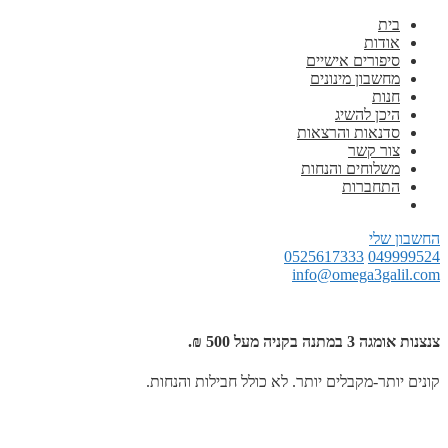
בית
אודות
סיפורים אישיים
מחשבון מינונים
חנות
היכן להשיג
סדנאות והרצאות
צור קשר
משלוחים והנחות
התחברות
החשבון שלי
0525617333
049999524
info@omega3galil.com
צנצנות אומגה 3 במתנה בקניה מעל 500 ₪.
קונים יותר-מקבלים יותר. לא כולל חבילות והנחות.