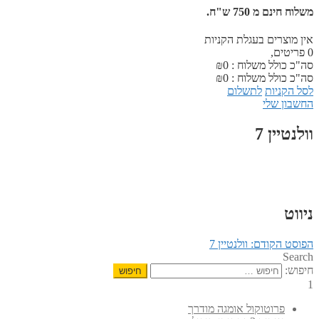
משלוח חינם מ 750 ש"ח.
אין מוצרים בעגלת הקניות
0
פריטים,
סה"כ כולל משלוח :
0
₪
סה"כ כולל משלוח :
0
₪
לסל הקניות
לתשלום
החשבון שלי
וולנטיין 7
ניווט
הפוסט הקודם:
וולנטיין 7
Search
חיפוש:
1
פרוטוקול אומגה מודרך