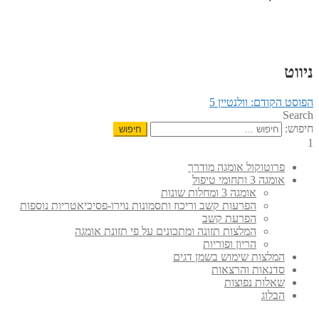
ניווט
הפוסט הקודם:
וולנטיין 5
Search
חיפוש:
1
פרוטוקול אומגה מודרך
אומגה 3 ותחומי טיפול
אומגה 3 ומחלות שונות
הפרעות קשב וריכוז ותסמונות נוירו-פסיכיאטריות נוספות
הפרעת קשב
המלצות תזונה ומתכונים על פי תזונת אומגה
הריון ופוריות
המלצות שימוש בשמן דגים
סדנאות והרצאות
שאלות נפוצות
הבלוג