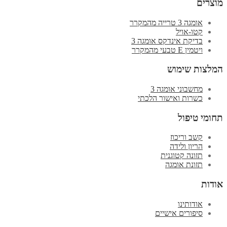
מוצרים
אומגה 3 טרייה מהמקרר
קטו-אויל
בדיקת אינדקס אומגה 3
ויטמין E טבעי מהמקרר
המלצות שימוש
מחשבוני אומגה 3
כשרות ואישור הלכתי
תחומי טיפול
קשב וריכוז
הריון ולידה
תזונה קטוגנית
תזונת אומגה
אודות
אודותינו
סיפורים אישיים