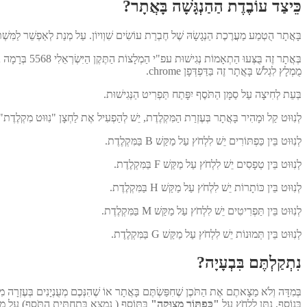
כֵּיצַד עוֹבֶדֶת הַהַנְגָּשָׁה בָּאֲתָר?
בָּאֲתָר הֻטְמַע מַעֲרֶכֶת הַנְגָשָׂהּ שֶׁל חֶבְרַת עוֹשִׂים שִׁוְויוֹן. עַל מְנַת לְאַפְשֵׁר לַמִּשְׁתַּמ
בְּאֲתָר זֶה בֻּצְּעוּ הַתְאָמוֹת נְגִישׁוּת עפ"י הַמְלָצוֹת הַתֶּקֶן הַיִּשְׂרְאֵלִי 5568 בְּרָמָה AA וּמִסְמָךְ WCAG2.0 הַבֵּינְלְאֻמִּי.
מֻמְלָץ לִגְלֹשׁ בָּאֲתָר זֶה בַּדַּפְדְּפָן chrome.
בְּעֵת לְחִיצָה עַל סַמָּן הַתֹּסֶף יִפָּתַח תַּפְרִיט הַנְּגִישׁוּת.
לְנִוּוּט קַל וּמָהִיר בָּאֲתָר בְּעֶזְרַת הַמִּקְלֶדֶת, יֵשׁ לְהַפְעִיל אֶת לַחְצָן "נִוּוּט מִקְלֶדֶת" ב
לְנִוּוּט בֵּין כַּפְתּוֹרִים יֵשׁ לִלְחֹץ עַל מַקַּשׁ B בַּמִּקְלֶדֶת.
לְנִוּוּט בֵּין טְפָסִים יֵשׁ לִלְחֹץ עַל מַקַּשׁ F בַּמִּקְלֶדֶת.
לְנִוּוּט בֵּין כּוֹתָרוֹת יֵשׁ לִלְחֹץ עַל מַקַּשׁ H בַּמִּקְלֶדֶת.
לְנִוּוּט בֵּין תַּפְרִיטִים יֵשׁ לִלְחֹץ עַל מַקַּשׁ M בַּמִּקְלֶדֶת.
לְנִוּוּט בֵּין תְּמוּנוֹת יֵשׁ לִלְחֹץ עַל מַקַּשׁ G בַּמִּקְלֶדֶת.
נִתְקַלְתֶּם בִּבְעָיָה?
בְּמִדָּה וְלֹא מַצָאתֶם אֶת הַתֹּכֶן שֶׁחִפַּשְׂתֶּם בָּאֲתָר אוֹ שֶׁהִנְּכֶם מְעֻנְיָנִים בְּעֶזְרָה מִנָּצִיג שֵׁרוּת, תּוּכְלוּ לְהַקִּישׁ f4 וְתִפָּתַח חַלּוֹנִית לְהַשְׁאָרַת פְּרָטִים. הַשְׁא
בְּנוֹסָף, נִתָּן לִלְחֹץ עַל
"כַּפְתּוֹר מְצוּקָה"
בַּתּוֹסָף ( נִמְצָא בְּתַחְתִּית הַתֹּסֶף) עַל מְנ