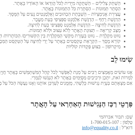
הַשְׁתֵּק צְלִילִים – הַשְׁתָּקָה מִיָּדִית לַכֹּל הֲוִדְּאוֹ אוֹ הָאוֹדְיוֹ בָּאֲתָר.
הַסְתֵּר תְּמוּנוֹת – הַסְתָּרַת כֹּל הַתְּמוּנוֹת בָּאֲתָר.
עֲצִירַת אָנִימַצְיוֹת – הַשְׁבָּתַת הִבְהוּבִים וְאֵלֵמֶנְטִים נָעִים עַל הַמָּסָךְ.
הַדְגָּשַׁת רַחַף – הַדְגָּשַׁת אֵלֵמֵנְט סְפֵּצִיפִי בְּעֵת מַעֲבָר.
הַדְגָּשַׁת לְחִיצָה – הַדְגָּשַׁת אֵלֵמֵנְט סְפֵּצִיפִי בְּעֵת לְחִיצָה.
מַצַּב קְרִיאָה – תְּצוּגַת הָאֲתָר לְלֹא עִצּוּב וּלְלֹא תְּמוּנוֹת.
נִוּוּט מִקְלֶדֶת – נִוּוּט בְּעֶזְרַת מַקַּשֵׁי הַמִּקְלֶדֶת בֵּין הַקִּשּׁוּרִים/ הַכּוֹתָרוֹת/
קוֹרֵא מָסָךְ – הַקְרָאַת טֶקְסְטִים בָּאֲתָר עַל יְדֵי לְחִיצָה עַל הַטֵּקְסְט הַמְּבֻק
מִיקְרוֹפוֹן – בִּצּוּעַ פְּקֻדּוֹת קוֹלִיּוֹת
שִׂימוּ לֵב
אָנוּ עוֹשִׂים מַאֲמַצִּים רַבִּים עַל מְנַת לְאַפְשֵׁר לְכֹל קְהַל הַמִּשְׁתַּמְּשִׁים בָּאֲתָר חֲוָיַת ג
לַמְרוֹת זֹאת, יִתָּכֵן וּרְכִיבִים מְסֻיָּמִים בַּאֲתָר לֹא הֻנְגְּשׁוּ לְגַמְרֵי.
אִם מְצָאָתַם בְּעָיַת נְגִישׁוּת כָּלְשֶׁהִי, מֻזְמָנִים לְעַדְכֵּן אוֹתָנוּ וְאָנוּ נַעֲשָׂה הַכֹּל עַל מְנ
פִּרְטֵי רַכַּז הַנְּגִישׁוּת הָאַחְרַאי עַל הָאֲתָר
שֵׁם: תבור אברהמי
טֵלֵפוֹן : 1-700-015-107
דוא”ל :
info@equality.co.il