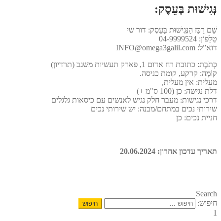
נְּגִישׁוּת בָּעֵסֶק:
שֵׁם רַכַּז הַנְּגִישׁוּת בָּעֵסֶק: דור שי
טֵלֵפוֹן: 04-9999524
דוא”ל: INFO@omega3galil.com
כְּתֹבֶת: כתובת רח אדום 1, פארק תעשיות משגב (תרדיון)
קוֹמָה: קרקע, קומת כניסה.
מעלית: אין מעלית,
דלת נגישה: כן (100 ס"מ +)
דרכי נגישות: מעבר חלק נגיש לאנשים עם כיסאות גלגלים
שירותי נכים במתחם/מבנה: יש שירותי נכים
חניית נכים: כן
תאריך עדכון אחרון: 20.06.2024
Search
חיפוש:
1