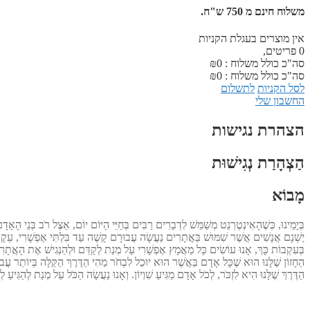
משלוח חינם מ 750 ש"ח.
אין מוצרים בעגלת הקניות
0
פריטים,
סה"כ כולל משלוח :
0
₪
סה"כ כולל משלוח :
0
₪
לסל הקניות
לתשלום
החשבון שלי
הצהרת נגישות
הַצְהָרַת נְגִישׁוּת
מָבוֹא
בְּיָמֵינוּ, כְּשֶׁהָאִינְטֶרְנֵט מְשַׁמֵּשׁ לִדְבָרִים רַבִּים בְּחַיֵּי הַיּוֹם יוֹם, אֵצֶל רֹב בְּנֵי הָ
יֶשְׁנָם אֲנָשִׁים אֲשֶׁר שִׁמּוּשׁ בַּאֲתָרִים נַעֲשָׂה עֲבוּרָם קָשֶׁה עַד בִּלְתִּי אֶפְשָׁרִי, עֵקֶב 
בְּעִקְבוֹת כָּךְ, אָנוּ עוֹשִׂים כָּל מַאֲמָץ אֶפְשָׁרִי עַל מְנַת לְקַדֵּם וּלְהַנְגִישׁ אֶת הָאֲתָרִ
הַחָזוֹן שֶׁלָּנוּ הוּא שֶׁכָּל אָדָם בַּאֲשֶׁר הוּא יוּכַל לִבְחֹר מַהִי הַדֶּרֶךְ הַקַּלָּה בְּיוֹתֵר עֲבוּרוֹ 
הַדֶּרֶךְ שֶׁלָּנוּ הִיא לִזְכֹּר, לְכֹל אָדָם מַגִּיעַ שִׁוְיוֹן. וְאָנוּ נַעֲשָׂה הַכֹּל עַל מְנַת לְהַגִּיעַ לְ