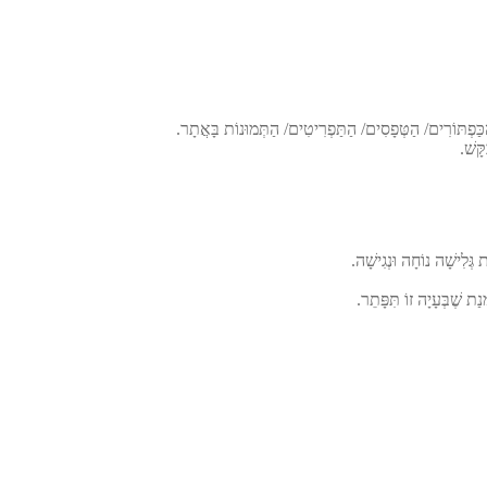
 הַכַּפְתּוֹרִים/ הַטְּפָסִים/ הַתַּפְרִיטִים/ הַתְּמוּנוֹת בָּאֲתָר.
ָּשׁ.
ְּלִישָׁה נוֹחָה וּנְגִישָׁה.
ַת שֶׁבְּעָיָה זוֹ תִּפָּתֵר.