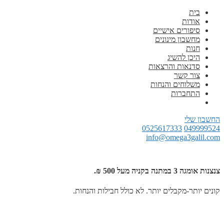
בית
אודות
סיפורים אישיים
מחשבון מינונים
חנות
היכן להשיג
סדנאות והרצאות
צור קשר
משלוחים והנחות
התחברות
החשבון שלי
0525617333
049999524
info@omega3galil.com
צנצנות אומגה 3 במתנה בקניה מעל 500 ₪.
קונים יותר-מקבלים יותר. לא כולל חבילות והנחות.