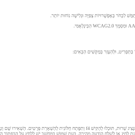
ֵּשׁ לִבְחֹר בְּאֶפְשָׁרוּיוֹת צְפִיָּה וּגְלִישָׁה נוֹחוּת יוֹתֵר.
ַּתַּפְרִיט, וּלְהֵעָזֵר בְּמַקָּשִׁים הַבָּאִים:
ִירוּ שָׁם וְטֵלֵפוֹן וּנְצִיג מִטַּעֲמֵנוּ יִצֹּר אִתְּכֶם קֶשֶׁר.
ַת לְחַיֵּג אוֹ לִשְׁלֹחַ הוֹדָעָה מְהִירָה. בְּעֵת שִׁמּוּשׁ בַּמַּחְשֵׁב יֵשׁ לִלְחֹץ עַל הַכַּפְתּוֹר 