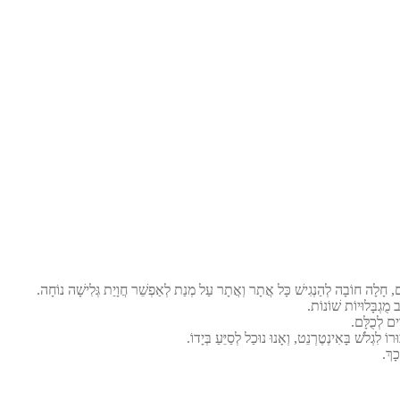
אָדָם, חָלָה חוֹבָה לְהַנְגִישׁ כָּל אֲתָר וְאֲתָר עַל מְנַת לְאַפְשֵׁר חֲוָיַת גְּלִישָׁה נוֹחָה.
מֻגְבָּלוּיוֹת שׁוֹנוֹת.
ים לְכֻלָּם.
לִגְלֹשׁ בָּאִינְטֶרְנֵט, וְאָנוּ נוּכַל לְסַיֵּעַ בְּיָדוֹ.
כָךְ.