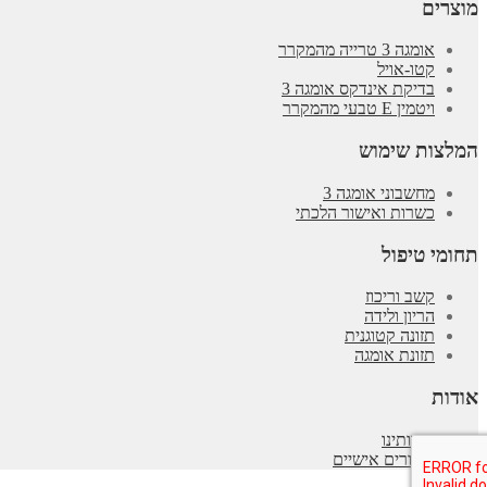
מוצרים
אומגה 3 טרייה מהמקרר
קטו-אויל
בדיקת אינדקס אומגה 3
ויטמין E טבעי מהמקרר
המלצות שימוש
מחשבוני אומגה 3
כשרות ואישור הלכתי
תחומי טיפול
קשב וריכוז
הריון ולידה
תזונה קטוגנית
תזונת אומגה
אודות
אודותינו
סיפורים אישיים