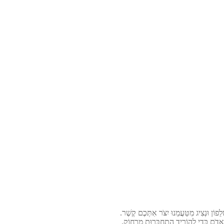
הָאָדֹם כְּדֵי לְהוֹרִיד הִתְחַבְּרוּת מֵרָחוֹק.