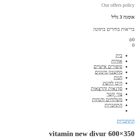
Our offers policy
אומגה 3 גליל
בריאות בוחרים בתזונה
₪
0
0
בית
אודות
סיפורים אישיים
מחשבון מינונים
חנות
היכן להשיג
סדנאות והרצאות
צור קשר
משלוחים והנחות
התחברות
התחברות
vitamin new divur 600×350