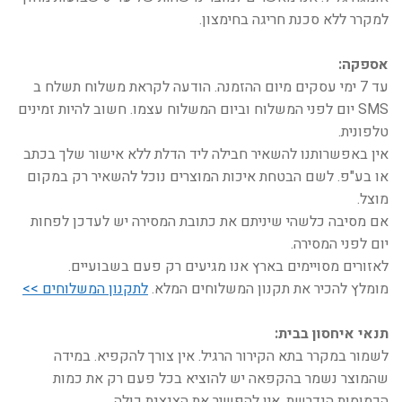
למקרר ללא סכנת חריגה בחימצון.
אספקה:
עד 7 ימי עסקים מיום ההזמנה. הודעה לקראת משלוח תשלח ב
SMS יום לפני המשלוח וביום המשלוח עצמו. חשוב להיות זמינים
טלפונית.
אין באפשרותנו להשאיר חבילה ליד הדלת ללא אישור שלך בכתב
או בע"פ. לשם הבטחת איכות המוצרים נוכל להשאיר רק במקום
מוצל.
אם מסיבה כלשהי שיניתם את כתובת המסירה יש לעדכן לפחות
יום לפני המסירה.
לאזורים מסויימים בארץ אנו מגיעים רק פעם בשבועיים.
מומלץ להכיר את תקנון המשלוחים המלא.
לתקנון המשלוחים >>
תנאי איחסון בבית:
לשמור במקרר בתא הקירור הרגיל. אין צורך להקפיא. במידה
שהמוצר נשמר בהקפאה יש להוציא בכל פעם רק את כמות
הכמוסות הנדרשת. אין להפשיר את הצנצנת כולה.